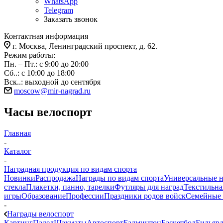
WhatsApp
Telegram
Заказать звонок
Контактная информация
г. Москва, Ленинградский проспект, д. 62.
Режим работы:
Пн. – Пт.: с 9:00 до 20:00
Сб..: с 10:00 до 18:00
Вск..: выходной до сентября
moscow@mir-nagrad.ru
Часы велоспорт
Главная
-
Каталог
-
Наградная продукция по видам спорта
Новинки
Распродажа
Награды по видам спорта
Универсальные 
стекла
Плакетки, панно, тарелки
Футляры для наград
Текстильна
игры
Образование
Профессии
Праздники родов войск
Семейные 
-
Награды велоспорт
Картинг
Падел
Шахматы
Автоспорт
Бадминтон
Баскетбол
Бильяр