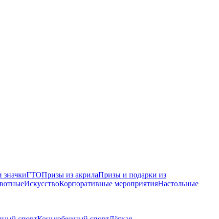
 значки
ГТО
Призы из акрила
Призы и подарки из
вотные
Искусство
Корпоративные мероприятия
Настольные
нный спорт
Конькобежный спорт
Лёгкая