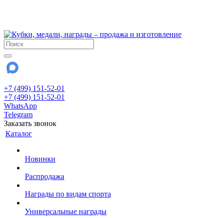
!!! Внимание !!!
28 июля и 3 августа - магазин работает до 18:00
До сентября Воскресенье - выходной день.
+7 (499) 151-52-01
+7 (499) 151-52-01
WhatsApp
Telegram
Заказать звонок
Каталог
Новинки
Распродажа
Награды по видам спорта
Универсальные награды