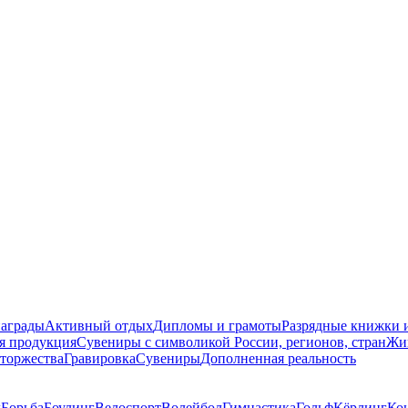
награды
Активный отдых
Дипломы и грамоты
Разрядные книжки и
я продукция
Сувениры с символикой России, регионов, стран
Жи
торжества
Гравировка
Сувениры
Дополненная реальность
д
Борьба
Боулинг
Велоспорт
Волейбол
Гимнастика
Гольф
Кёрлинг
Ко