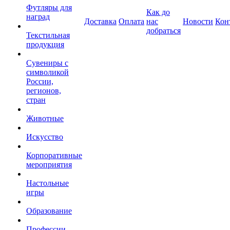
Футляры для
Как до
наград
Доставка
Оплата
нас
Новости
Кон
добраться
Текстильная
продукция
Сувениры с
символикой
России,
регионов,
стран
Животные
Искусство
Корпоративные
мероприятия
Настольные
игры
Образование
Профессии