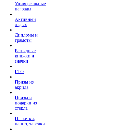
Универсальные
награды
Активный
отдых
Дипломы и
грамоты
Разрядные
книжки и
значки
ГТО
Призы из
акрила
Призы и
подарки из
стекла
Плакетки,
панно, тарелки