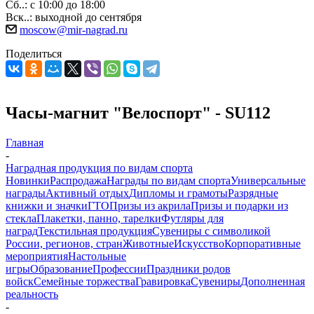
Сб..: с 10:00 до 18:00
Вск..: выходной до сентября
moscow@mir-nagrad.ru
Поделиться
Часы-магнит "Велоспорт" - SU112
Главная
-
Наградная продукция по видам спорта
Новинки
Распродажа
Награды по видам спорта
Универсальные
награды
Активный отдых
Дипломы и грамоты
Разрядные
книжки и значки
ГТО
Призы из акрила
Призы и подарки из
стекла
Плакетки, панно, тарелки
Футляры для
наград
Текстильная продукция
Сувениры с символикой
России, регионов, стран
Животные
Искусство
Корпоративные
мероприятия
Настольные
игры
Образование
Профессии
Праздники родов
войск
Семейные торжества
Гравировка
Сувениры
Дополненная
реальность
-