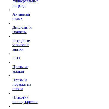
Универсальные
награды
Активный
отдых
Дипломы и
грамоты
Разрядные
книжки и
значки
ГТО
Призы из
акрила
Призы и
подарки из
стекла
Плакетки,
панно, тарелки