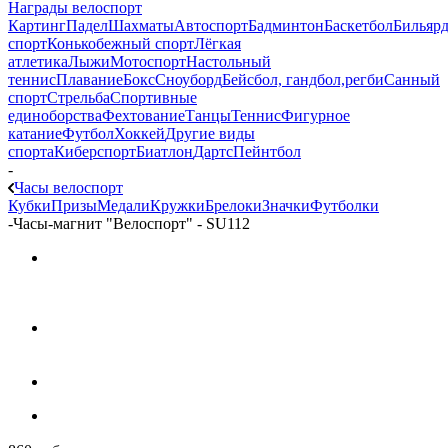
Награды велоспорт
Картинг
Падел
Шахматы
Автоспорт
Бадминтон
Баскетбол
Бильяр
спорт
Конькобежный спорт
Лёгкая
атлетика
Лыжи
Мотоспорт
Настольный
теннис
Плавание
Бокс
Сноуборд
Бейсбол, гандбол,регби
Санный
спорт
Стрельба
Спортивные
единоборства
Фехтование
Танцы
Теннис
Фигурное
катание
Футбол
Хоккей
Другие виды
спорта
Киберспорт
Биатлон
Дартс
Пейнтбол
-
Часы велоспорт
Кубки
Призы
Медали
Кружки
Брелоки
Значки
Футболки
-
Часы-магнит "Велоспорт" - SU112