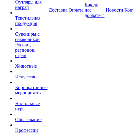
Футляры для
Как до
наград
Доставка
Оплата
нас
Новости
Кон
добраться
Текстильная
продукция
Сувениры с
символикой
России,
регионов,
стран
Животные
Искусство
Корпоративные
мероприятия
Настольные
игры
Образование
Профессии