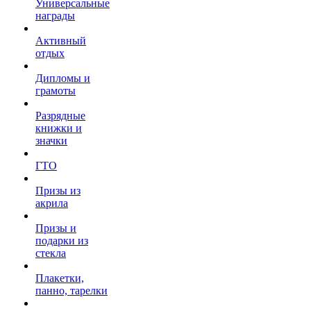
Универсальные
награды
Активный
отдых
Дипломы и
грамоты
Разрядные
книжки и
значки
ГТО
Призы из
акрила
Призы и
подарки из
стекла
Плакетки,
панно, тарелки