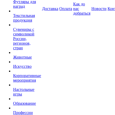
Футляры для
Как до
наград
Доставка
Оплата
нас
Новости
Кон
добраться
Текстильная
продукция
Сувениры с
символикой
России,
регионов,
стран
Животные
Искусство
Корпоративные
мероприятия
Настольные
игры
Образование
Профессии