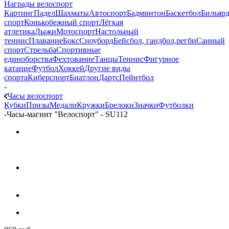
Награды велоспорт
Картинг
Падел
Шахматы
Автоспорт
Бадминтон
Баскетбол
Бильяр
спорт
Конькобежный спорт
Лёгкая
атлетика
Лыжи
Мотоспорт
Настольный
теннис
Плавание
Бокс
Сноуборд
Бейсбол, гандбол,регби
Санный
спорт
Стрельба
Спортивные
единоборства
Фехтование
Танцы
Теннис
Фигурное
катание
Футбол
Хоккей
Другие виды
спорта
Киберспорт
Биатлон
Дартс
Пейнтбол
-
Часы велоспорт
Кубки
Призы
Медали
Кружки
Брелоки
Значки
Футболки
-
Часы-магнит "Велоспорт" - SU112