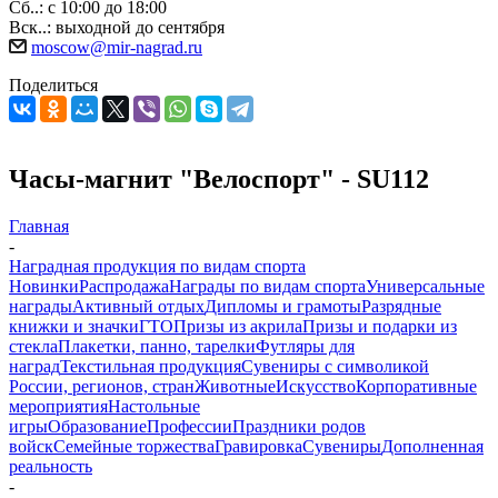
Сб..: с 10:00 до 18:00
Вск..: выходной до сентября
moscow@mir-nagrad.ru
Поделиться
Часы-магнит "Велоспорт" - SU112
Главная
-
Наградная продукция по видам спорта
Новинки
Распродажа
Награды по видам спорта
Универсальные
награды
Активный отдых
Дипломы и грамоты
Разрядные
книжки и значки
ГТО
Призы из акрила
Призы и подарки из
стекла
Плакетки, панно, тарелки
Футляры для
наград
Текстильная продукция
Сувениры с символикой
России, регионов, стран
Животные
Искусство
Корпоративные
мероприятия
Настольные
игры
Образование
Профессии
Праздники родов
войск
Семейные торжества
Гравировка
Сувениры
Дополненная
реальность
-