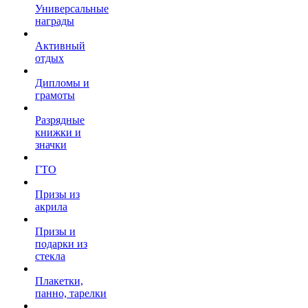
Универсальные
награды
Активный
отдых
Дипломы и
грамоты
Разрядные
книжки и
значки
ГТО
Призы из
акрила
Призы и
подарки из
стекла
Плакетки,
панно, тарелки