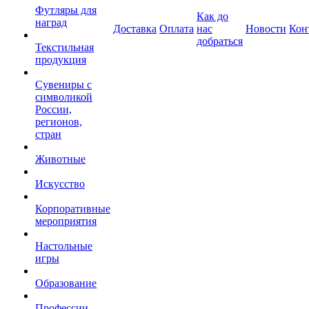
Футляры для
Как до
наград
Доставка
Оплата
нас
Новости
Кон
добраться
Текстильная
продукция
Сувениры с
символикой
России,
регионов,
стран
Животные
Искусство
Корпоративные
мероприятия
Настольные
игры
Образование
Профессии