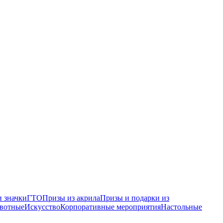
 значки
ГТО
Призы из акрила
Призы и подарки из
вотные
Искусство
Корпоративные мероприятия
Настольные