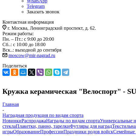
WhatsApp
Telegram
Заказать звонок
Контактная информация
г. Москва, Ленинградский проспект, д. 62.
Режим работы:
Пн. – Пт.: с 9:00 до 20:00
Сб..: с 10:00 до 18:00
Вск..: выходной до сентября
moscow@mir-nagrad.ru
Поделиться
Кружка керамическая "Велоспорт" - S
Главная
-
Наградная продукция по видам спорта
Новинки
Распродажа
Награды по видам спорта
Универсальные 
стекла
Плакетки, панно, тарелки
Футляры для наград
Текстильна
игры
Образование
Профессии
Праздники родов войск
Семейные 