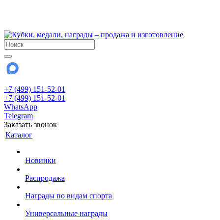
!!! Внимание !!!
28 июля и 3 августа - магазин работает до 18:00
До сентября Воскресенье - выходной день.
+7 (499) 151-52-01
+7 (499) 151-52-01
WhatsApp
Telegram
Заказать звонок
Каталог
Новинки
Распродажа
Награды по видам спорта
Универсальные награды