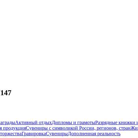
U147
награды
Активный отдых
Дипломы и грамоты
Разрядные книжки и
я продукция
Сувениры с символикой России, регионов, стран
Жи
торжества
Гравировка
Сувениры
Дополненная реальность