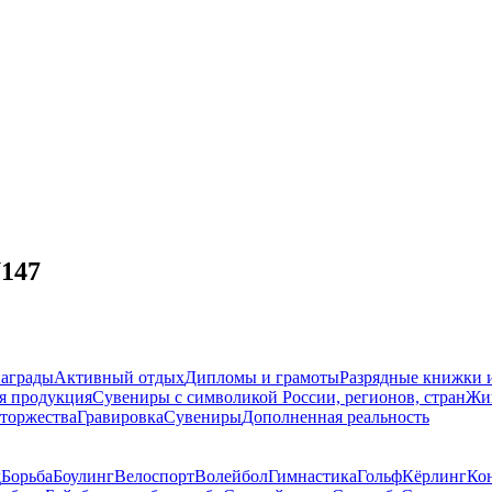
U147
награды
Активный отдых
Дипломы и грамоты
Разрядные книжки и
я продукция
Сувениры с символикой России, регионов, стран
Жи
торжества
Гравировка
Сувениры
Дополненная реальность
д
Борьба
Боулинг
Велоспорт
Волейбол
Гимнастика
Гольф
Кёрлинг
Ко