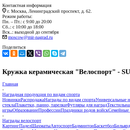
Контактная информация
г. Москва, Ленинградский проспект, д. 62.
Режим работы:
Пн. – Пт.: с 9:00 до 20:00
Сб..: с 10:00 до 18:00
Вск..: выходной до сентября
moscow@mir-nagrad.ru
Поделиться
Кружка керамическая "Велоспорт" - S
Главная
-
Наградная продукция по видам спорта
Новинки
Распродажа
Награды по видам спорта
Универсальные 
стекла
Плакетки, панно, тарелки
Футляры для наград
Текстильна
игры
Образование
Профессии
Праздники родов войск
Семейные 
-
Награды велоспорт
Картинг
Падел
Шахматы
Автоспорт
Бадминтон
Баскетбол
Бильяр