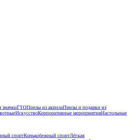
 значки
ГТО
Призы из акрила
Призы и подарки из
вотные
Искусство
Корпоративные мероприятия
Настольные
нный спорт
Конькобежный спорт
Лёгкая