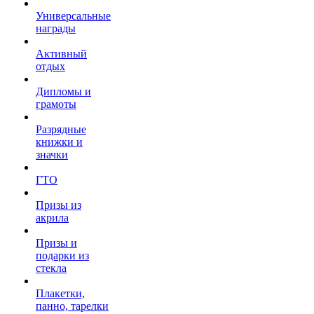
Универсальные
награды
Активный
отдых
Дипломы и
грамоты
Разрядные
книжки и
значки
ГТО
Призы из
акрила
Призы и
подарки из
стекла
Плакетки,
панно, тарелки