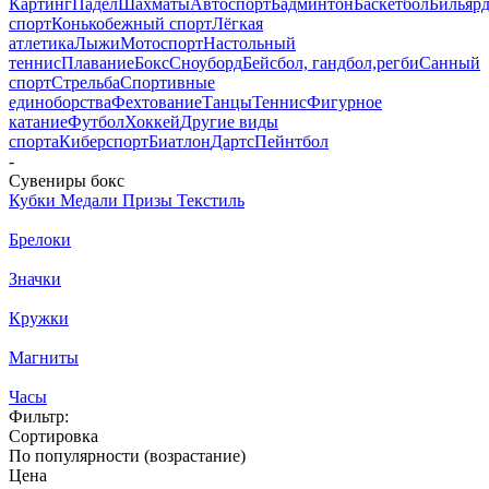
Картинг
Падел
Шахматы
Автоспорт
Бадминтон
Баскетбол
Бильяр
спорт
Конькобежный спорт
Лёгкая
атлетика
Лыжи
Мотоспорт
Настольный
теннис
Плавание
Бокс
Сноуборд
Бейсбол, гандбол,регби
Санный
спорт
Стрельба
Спортивные
единоборства
Фехтование
Танцы
Теннис
Фигурное
катание
Футбол
Хоккей
Другие виды
спорта
Киберспорт
Биатлон
Дартс
Пейнтбол
-
Сувениры бокс
Кубки
Медали
Призы
Текстиль
Брелоки
Значки
Кружки
Магниты
Часы
Фильтр:
Сортировка
По популярности (возрастание)
Цена