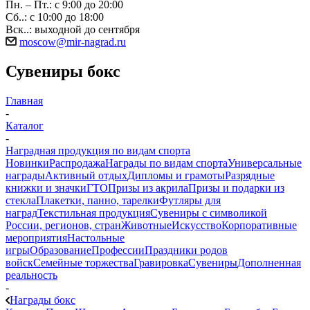
Пн. – Пт.: с 9:00 до 20:00
Сб..: с 10:00 до 18:00
Вск..: выходной до сентября
moscow@mir-nagrad.ru
Сувениры бокс
Главная
-
Каталог
-
Наградная продукция по видам спорта
Новинки
Распродажа
Награды по видам спорта
Универсальные
награды
Активный отдых
Дипломы и грамоты
Разрядные
книжки и значки
ГТО
Призы из акрила
Призы и подарки из
стекла
Плакетки, панно, тарелки
Футляры для
наград
Текстильная продукция
Сувениры с символикой
России, регионов, стран
Животные
Искусство
Корпоративные
мероприятия
Настольные
игры
Образование
Профессии
Праздники родов
войск
Семейные торжества
Гравировка
Сувениры
Дополненная
реальность
-
Награды бокс