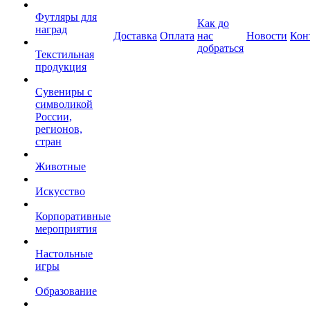
Футляры для
Как до
наград
Доставка
Оплата
нас
Новости
Кон
добраться
Текстильная
продукция
Сувениры с
символикой
России,
регионов,
стран
Животные
Искусство
Корпоративные
мероприятия
Настольные
игры
Образование