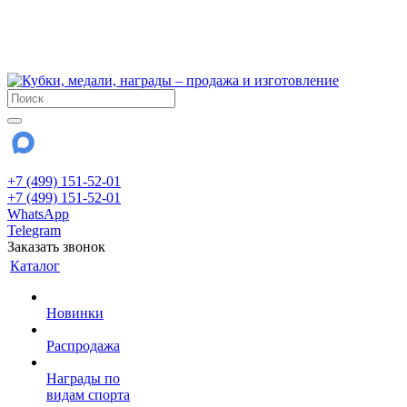
!!! Внимание !!!
6 и 7 августа - магазин работает до 18:00
15 августа - выходной
До сентября Воскресенье - выходной день.
+7 (499) 151-52-01
+7 (499) 151-52-01
WhatsApp
Telegram
Заказать звонок
Каталог
Новинки
Распродажа
Награды по
видам спорта