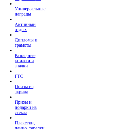
Универсальные
награды
Активный
отдых
Дипломы и
грамоты
Разрядные
книжки и
значки
ГТО
Призы из
акрила
Призы и
подарки из
стекла
Плакетки,
панно, тарелки