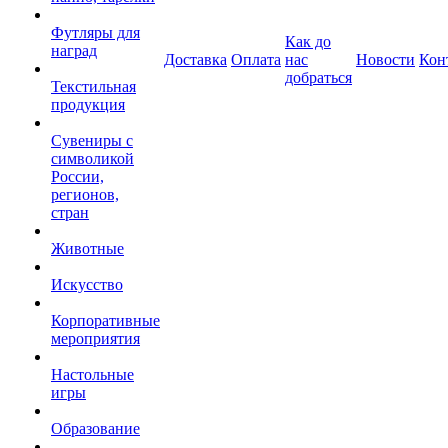
Футляры для
Как до
наград
Доставка
Оплата
нас
Новости
Кон
добраться
Текстильная
продукция
Сувениры с
символикой
России,
регионов,
стран
Животные
Искусство
Корпоративные
мероприятия
Настольные
игры
Образование