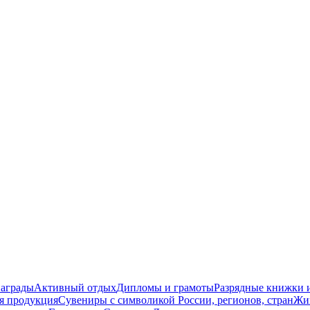
награды
Активный отдых
Дипломы и грамоты
Разрядные книжки и
я продукция
Сувениры с символикой России, регионов, стран
Жи