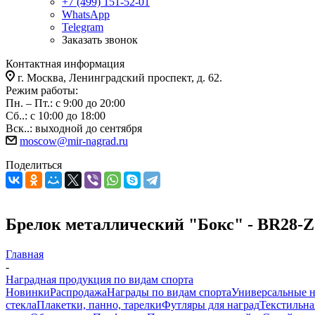
+7 (499) 151-52-01
WhatsApp
Telegram
Заказать звонок
Контактная информация
г. Москва, Ленинградский проспект, д. 62.
Режим работы:
Пн. – Пт.: с 9:00 до 20:00
Сб..: с 10:00 до 18:00
Вск..: выходной до сентября
moscow@mir-nagrad.ru
Поделиться
Брелок металлический "Бокс" - BR28-Z
Главная
-
Наградная продукция по видам спорта
Новинки
Распродажа
Награды по видам спорта
Универсальные 
стекла
Плакетки, панно, тарелки
Футляры для наград
Текстильна