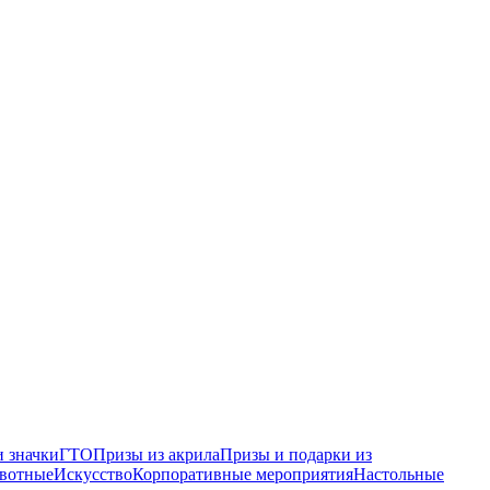
 значки
ГТО
Призы из акрила
Призы и подарки из
вотные
Искусство
Корпоративные мероприятия
Настольные