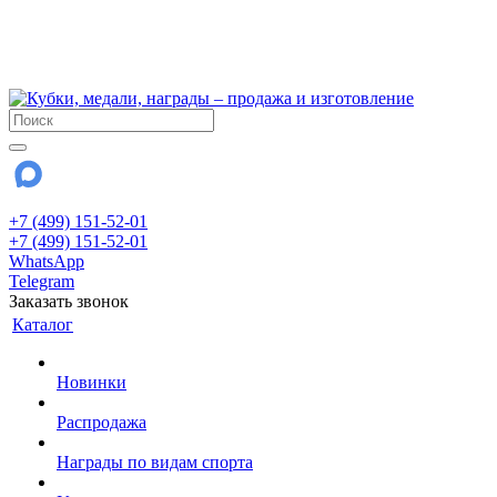
!!! Внимание !!!
6 и 7 августа - магазин работает до 18:00
15 августа - выходной
До сентября Воскресенье - выходной день.
+7 (499) 151-52-01
+7 (499) 151-52-01
WhatsApp
Telegram
Заказать звонок
Каталог
Новинки
Распродажа
Награды по видам спорта