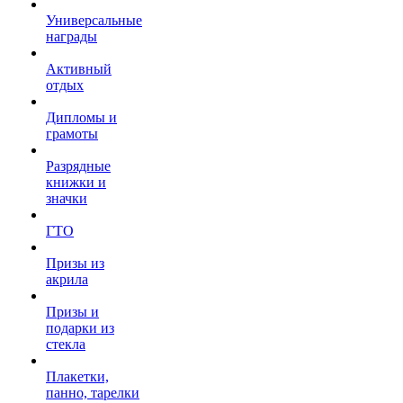
Универсальные
награды
Активный
отдых
Дипломы и
грамоты
Разрядные
книжки и
значки
ГТО
Призы из
акрила
Призы и
подарки из
стекла
Плакетки,
панно, тарелки