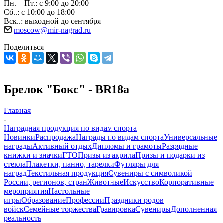
Пн. – Пт.: с 9:00 до 20:00
Сб..: с 10:00 до 18:00
Вск..: выходной до сентября
moscow@mir-nagrad.ru
Поделиться
Брелок "Бокс" - BR18a
Главная
-
Наградная продукция по видам спорта
Новинки
Распродажа
Награды по видам спорта
Универсальные
награды
Активный отдых
Дипломы и грамоты
Разрядные
книжки и значки
ГТО
Призы из акрила
Призы и подарки из
стекла
Плакетки, панно, тарелки
Футляры для
наград
Текстильная продукция
Сувениры с символикой
России, регионов, стран
Животные
Искусство
Корпоративные
мероприятия
Настольные
игры
Образование
Профессии
Праздники родов
войск
Семейные торжества
Гравировка
Сувениры
Дополненная
реальность