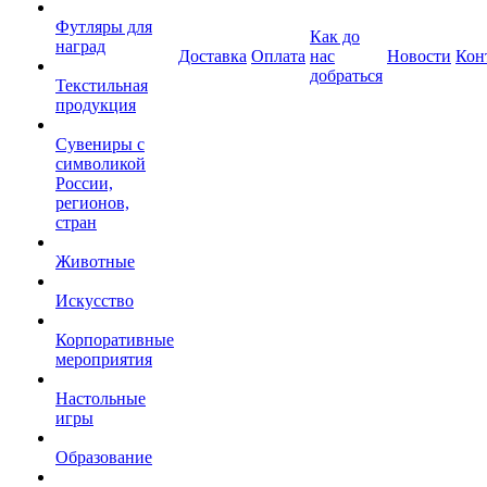
Футляры для
Как до
наград
Доставка
Оплата
нас
Новости
Кон
добраться
Текстильная
продукция
Сувениры с
символикой
России,
регионов,
стран
Животные
Искусство
Корпоративные
мероприятия
Настольные
игры
Образование