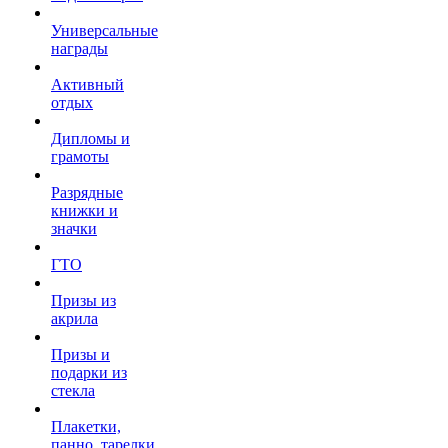
Универсальные
награды
Активный
отдых
Дипломы и
грамоты
Разрядные
книжки и
значки
ГТО
Призы из
акрила
Призы и
подарки из
стекла
Плакетки,
панно, тарелки