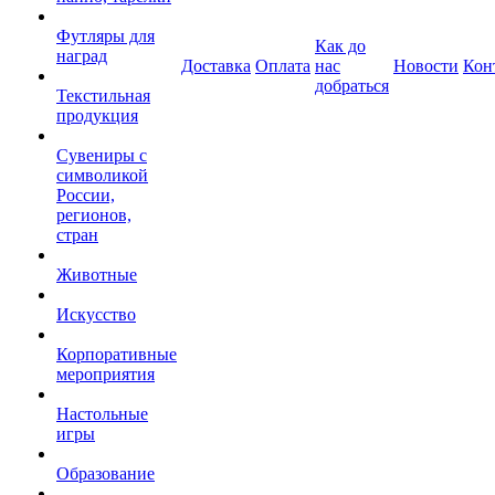
Футляры для
Как до
наград
Доставка
Оплата
нас
Новости
Кон
добраться
Текстильная
продукция
Сувениры с
символикой
России,
регионов,
стран
Животные
Искусство
Корпоративные
мероприятия
Настольные
игры
Образование