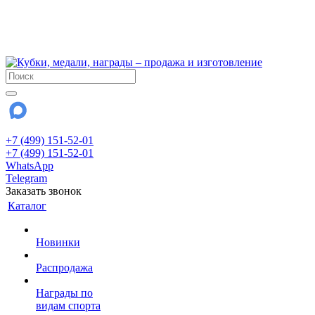
!!! Внимание !!!
6 и 7 августа - магазин работает до 18:00
15 августа - выходной
До сентября Воскресенье - выходной день.
+7 (499) 151-52-01
+7 (499) 151-52-01
WhatsApp
Telegram
Заказать звонок
Каталог
Новинки
Распродажа
Награды по
видам спорта