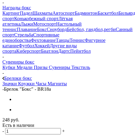
-
Награды бокс
Картинг
Падел
Шахматы
Автоспорт
Бадминтон
Баскетбол
Бильяр
спорт
Конькобежный спорт
Лёгкая
атлетика
Лыжи
Мотоспорт
Настольный
теннис
Плавание
Бокс
Сноуборд
Бейсбол, гандбол,регби
Санный
спорт
Стрельба
Спортивные
единоборства
Фехтование
Танцы
Теннис
Фигурное
катание
Футбол
Хоккей
Другие виды
спорта
Киберспорт
Биатлон
Дартс
Пейнтбол
-
Сувениры бокс
Кубки
Медали
Призы
Сувениры
Текстиль
-
Брелоки бокс
Значки
Кружки
Часы
Магниты
-
Брелок "Бокс" - BR18a
248
руб.
Есть в наличии
-
+