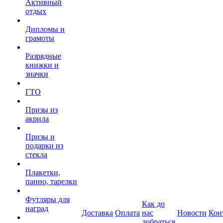
Активный
отдых
Дипломы и
грамоты
Разрядные
книжки и
значки
ГТО
Призы из
акрила
Призы и
подарки из
стекла
Плакетки,
панно, тарелки
Футляры для
Как до
наград
Доставка
Оплата
нас
Новости
Кон
добраться