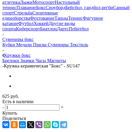
атлетика
Лыжи
Мотоспорт
Настольный
теннис
Плавание
Бокс
Сноуборд
Бейсбол, гандбол,регби
Санный
спорт
Стрельба
Спортивные
единоборства
Фехтование
Танцы
Теннис
Фигурное
катание
Футбол
Хоккей
Другие виды
спорта
Киберспорт
Биатлон
Дартс
Пейнтбол
-
Сувениры бокс
Кубки
Медали
Призы
Сувениры
Текстиль
-
Кружки бокс
Брелоки
Значки
Часы
Магниты
-
Кружка керамическая "Бокс" - SU147
625
руб.
Есть в наличии
-
+
Купить
Поделиться