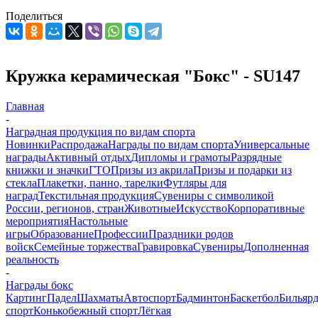
Поделиться
Кружка керамическая "Бокс" - SU147
Главная
-
Наградная продукция по видам спорта
Новинки
Распродажа
Награды по видам спорта
Универсальные
награды
Активный отдых
Дипломы и грамоты
Разрядные
книжки и значки
ГТО
Призы из акрила
Призы и подарки из
стекла
Плакетки, панно, тарелки
Футляры для
наград
Текстильная продукция
Сувениры с символикой
России, регионов, стран
Животные
Искусство
Корпоративные
мероприятия
Настольные
игры
Образование
Профессии
Праздники родов
войск
Семейные торжества
Гравировка
Сувениры
Дополненная
реальность
-
Награды бокс
Картинг
Падел
Шахматы
Автоспорт
Бадминтон
Баскетбол
Бильяр
спорт
Конькобежный спорт
Лёгкая