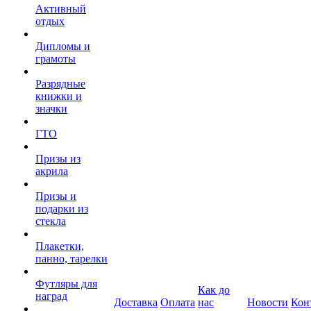
Активный
отдых
Дипломы и
грамоты
Разрядные
книжки и
значки
ГТО
Призы из
акрила
Призы и
подарки из
стекла
Плакетки,
панно, тарелки
Футляры для
Как до
наград
Доставка
Оплата
нас
Новости
Кон