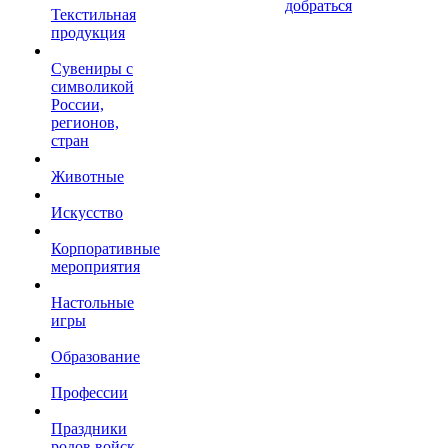
добраться
Текстильная
продукция
Сувениры с
символикой
России,
регионов,
стран
Животные
Искусство
Корпоративные
мероприятия
Настольные
игры
Образование
Профессии
Праздники
родов войск