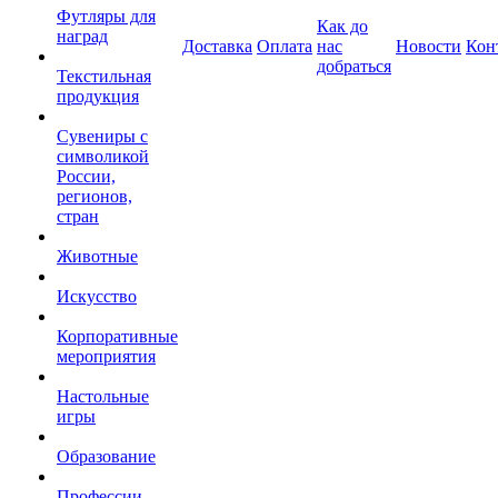
Футляры для
Как до
наград
Доставка
Оплата
нас
Новости
Кон
добраться
Текстильная
продукция
Сувениры с
символикой
России,
регионов,
стран
Животные
Искусство
Корпоративные
мероприятия
Настольные
игры
Образование
Профессии