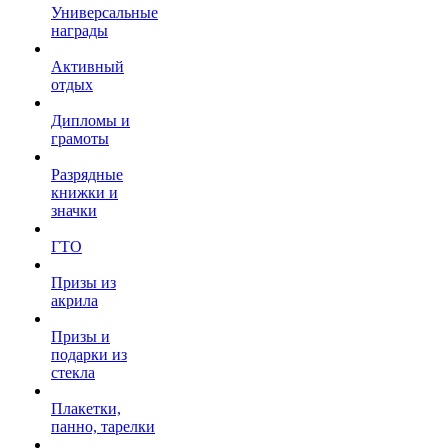
Универсальные
награды
Активный
отдых
Дипломы и
грамоты
Разрядные
книжки и
значки
ГТО
Призы из
акрила
Призы и
подарки из
стекла
Плакетки,
панно, тарелки