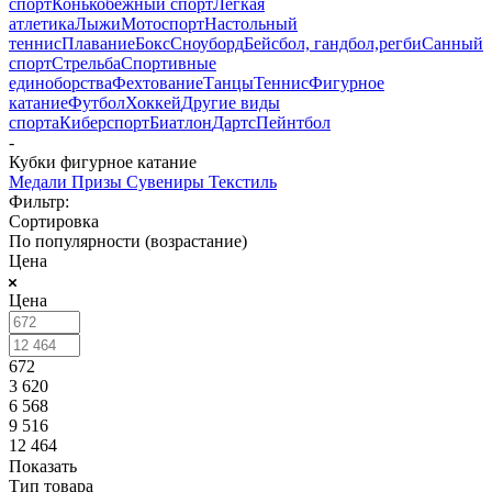
спорт
Конькобежный спорт
Лёгкая
атлетика
Лыжи
Мотоспорт
Настольный
теннис
Плавание
Бокс
Сноуборд
Бейсбол, гандбол,регби
Санный
спорт
Стрельба
Спортивные
единоборства
Фехтование
Танцы
Теннис
Фигурное
катание
Футбол
Хоккей
Другие виды
спорта
Киберспорт
Биатлон
Дартс
Пейнтбол
-
Кубки фигурное катание
Медали
Призы
Сувениры
Текстиль
Фильтр:
Сортировка
По популярности (возрастание)
Цена
Цена
672
3 620
6 568
9 516
12 464
Показать
Тип товара