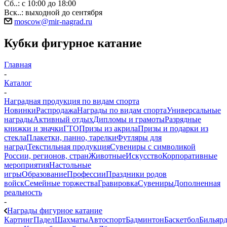
Сб..: с 10:00 до 18:00
Вск..: выходной до сентября
moscow@mir-nagrad.ru
Кубки фигурное катание
Главная
-
Каталог
-
Наградная продукция по видам спорта
Новинки
Распродажа
Награды по видам спорта
Универсальные
награды
Активный отдых
Дипломы и грамоты
Разрядные
книжки и значки
ГТО
Призы из акрила
Призы и подарки из
стекла
Плакетки, панно, тарелки
Футляры для
наград
Текстильная продукция
Сувениры с символикой
России, регионов, стран
Животные
Искусство
Корпоративные
мероприятия
Настольные
игры
Образование
Профессии
Праздники родов
войск
Семейные торжества
Гравировка
Сувениры
Дополненная
реальность
-
Награды фигурное катание
Картинг
Падел
Шахматы
Автоспорт
Бадминтон
Баскетбол
Бильяр