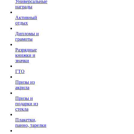
Универсальные
награды
Активный
отдых
Дипломы и
грамоты
Разрядные
книжки и
значки
ГТО
Призы из
акрила
Призы и
подарки из
стекла
Плакетки,
панно, тарелки