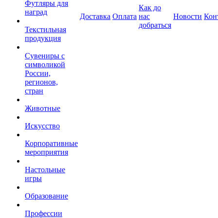
Футляры для
Как до
наград
Доставка
Оплата
нас
Новости
Кон
добраться
Текстильная
продукция
Сувениры с
символикой
России,
регионов,
стран
Животные
Искусство
Корпоративные
мероприятия
Настольные
игры
Образование
Профессии