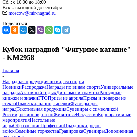
Сб..: с 10:00 до 18:00
Вск..: выходной до сентября
moscow@mir-nagrad.ru
Поделиться
Кубок наградной "Фигурное катание"
- KM2958
Главная
-
Наградная продукция по видам спорта
Новинки
Распродажа
Награды по видам спорта
Универсальные
награды
Активный отдых
Дипломы и грамоты
Разрядные
книжки и значки
ГТО
Призы из акрила
Призы и подарки из
стекла
Плакетки, панно, тарелки
Футляры для
наград
Текстильная продукция
Сувениры с символикой
России, регионов, стран
Животные
Искусство
Корпоративные
мероприятия
Настольные
игры
Образование
Профессии
Праздники родов
войск
Семейные торжества
Гравировка
Сувениры
Дополненная
реальность