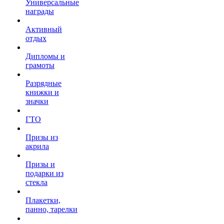
Универсальные
награды
Активный
отдых
Дипломы и
грамоты
Разрядные
книжки и
значки
ГТО
Призы из
акрила
Призы и
подарки из
стекла
Плакетки,
панно, тарелки