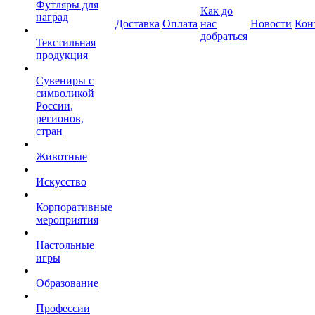
Футляры для
Как до
наград
Доставка
Оплата
нас
Новости
Кон
добраться
Текстильная
продукция
Сувениры с
символикой
России,
регионов,
стран
Животные
Искусство
Корпоративные
мероприятия
Настольные
игры
Образование
Профессии