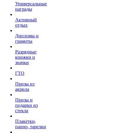
Универсальные
награды
Активный
отдых
Дипломы и
грамоты
Разрядные
книжки и
значки
ГТО
Призы из
акрила
Призы и
подарки из
стекла
Плакетки,
панно, тарелки