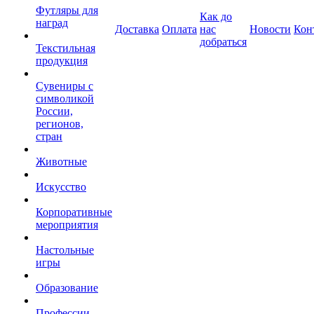
Футляры для
Как до
наград
Доставка
Оплата
нас
Новости
Кон
добраться
Текстильная
продукция
Сувениры с
символикой
России,
регионов,
стран
Животные
Искусство
Корпоративные
мероприятия
Настольные
игры
Образование
Профессии