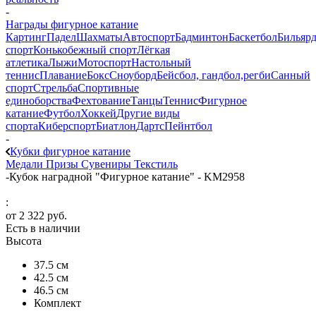
-
Награды фигурное катание
Картинг
Падел
Шахматы
Автоспорт
Бадминтон
Баскетбол
Бильяр
спорт
Конькобежный спорт
Лёгкая
атлетика
Лыжи
Мотоспорт
Настольный
теннис
Плавание
Бокс
Сноуборд
Бейсбол, гандбол,регби
Санный
спорт
Стрельба
Спортивные
единоборства
Фехтование
Танцы
Теннис
Фигурное
катание
Футбол
Хоккей
Другие виды
спорта
Киберспорт
Биатлон
Дартс
Пейнтбол
-
Кубки фигурное катание
Медали
Призы
Сувениры
Текстиль
-
Кубок наградной "Фигурное катание" - KM2958
:
от
2 322 руб.
Есть в наличии
Высота
37.5 см
42.5 см
46.5 см
Комплект