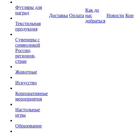
Футляры для
Как до
наград
Доставка
Оплата
нас
Новости
Кон
добраться
Текстильная
продукция
Сувениры с
символикой
России,
регионов,
стран
Животные
Искусство
Корпоративные
мероприятия
Настольные
игры
Образование