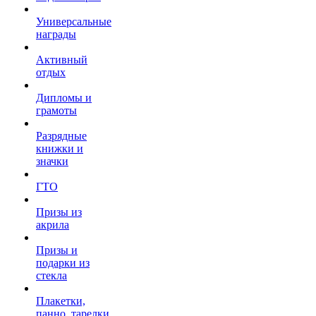
Универсальные
награды
Активный
отдых
Дипломы и
грамоты
Разрядные
книжки и
значки
ГТО
Призы из
акрила
Призы и
подарки из
стекла
Плакетки,
панно, тарелки