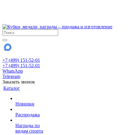
!!! Внимание !!!
6 и 7 августа - магазин работает до 18:00
15 августа - выходной
До сентября Воскресенье - выходной день.
+7 (499) 151-52-01
+7 (499) 151-52-01
WhatsApp
Telegram
Заказать звонок
Каталог
Новинки
Распродажа
Награды по
видам спорта