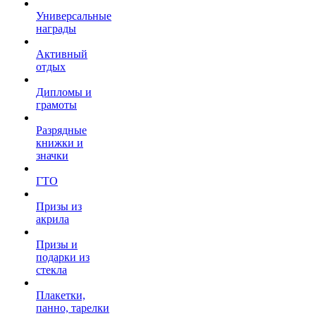
Универсальные
награды
Активный
отдых
Дипломы и
грамоты
Разрядные
книжки и
значки
ГТО
Призы из
акрила
Призы и
подарки из
стекла
Плакетки,
панно, тарелки