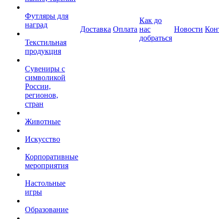
Футляры для
Как до
наград
Доставка
Оплата
нас
Новости
Кон
добраться
Текстильная
продукция
Сувениры с
символикой
России,
регионов,
стран
Животные
Искусство
Корпоративные
мероприятия
Настольные
игры
Образование