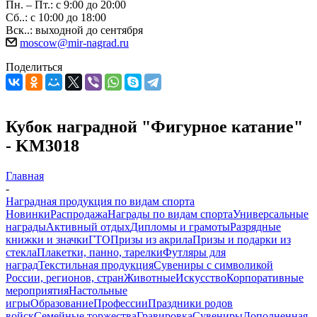
Пн. – Пт.: с 9:00 до 20:00
Сб..: с 10:00 до 18:00
Вск..: выходной до сентября
moscow@mir-nagrad.ru
Поделиться
Кубок наградной "Фигурное катание"
- KM3018
Главная
-
Наградная продукция по видам спорта
Новинки
Распродажа
Награды по видам спорта
Универсальные
награды
Активный отдых
Дипломы и грамоты
Разрядные
книжки и значки
ГТО
Призы из акрила
Призы и подарки из
стекла
Плакетки, панно, тарелки
Футляры для
наград
Текстильная продукция
Сувениры с символикой
России, регионов, стран
Животные
Искусство
Корпоративные
мероприятия
Настольные
игры
Образование
Профессии
Праздники родов
войск
Семейные торжества
Гравировка
Сувениры
Дополненная