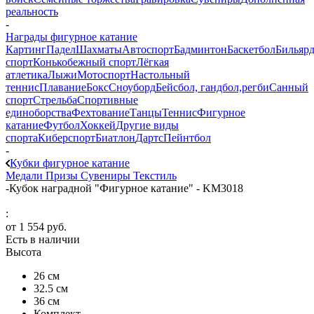
реальность
-
Награды фигурное катание
Картинг
Падел
Шахматы
Автоспорт
Бадминтон
Баскетбол
Бильяр
спорт
Конькобежный спорт
Лёгкая
атлетика
Лыжи
Мотоспорт
Настольный
теннис
Плавание
Бокс
Сноуборд
Бейсбол, гандбол,регби
Санный
спорт
Стрельба
Спортивные
единоборства
Фехтование
Танцы
Теннис
Фигурное
катание
Футбол
Хоккей
Другие виды
спорта
Киберспорт
Биатлон
Дартс
Пейнтбол
-
Кубки фигурное катание
Медали
Призы
Сувениры
Текстиль
-
Кубок наградной "Фигурное катание" - KM3018
:
от
1 554 руб.
Есть в наличии
Высота
26 см
32.5 см
36 см
Комплект