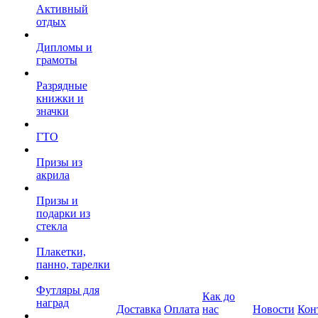
Активный
отдых
Дипломы и
грамоты
Разрядные
книжки и
значки
ГТО
Призы из
акрила
Призы и
подарки из
стекла
Плакетки,
панно, тарелки
Футляры для
Как до
наград
Доставка
Оплата
нас
Новости
Кон