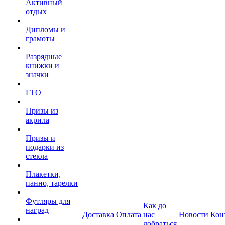
Активный
отдых
Дипломы и
грамоты
Разрядные
книжки и
значки
ГТО
Призы из
акрила
Призы и
подарки из
стекла
Плакетки,
панно, тарелки
Футляры для
Как до
наград
Доставка
Оплата
нас
Новости
Кон
добраться