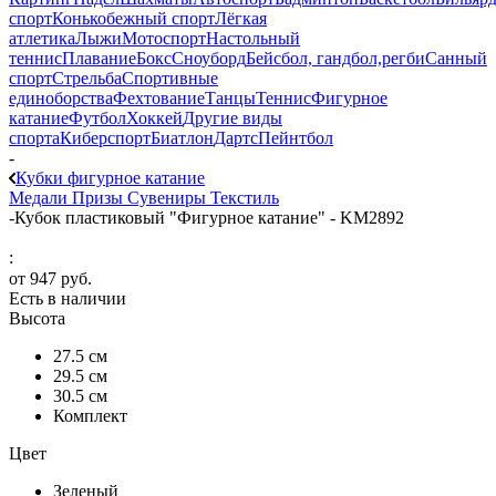
спорт
Конькобежный спорт
Лёгкая
атлетика
Лыжи
Мотоспорт
Настольный
теннис
Плавание
Бокс
Сноуборд
Бейсбол, гандбол,регби
Санный
спорт
Стрельба
Спортивные
единоборства
Фехтование
Танцы
Теннис
Фигурное
катание
Футбол
Хоккей
Другие виды
спорта
Киберспорт
Биатлон
Дартс
Пейнтбол
-
Кубки фигурное катание
Медали
Призы
Сувениры
Текстиль
-
Кубок пластиковый "Фигурное катание" - KM2892
:
от
947 руб.
Есть в наличии
Высота
27.5 см
29.5 см
30.5 см
Комплект
Цвет
Зеленый