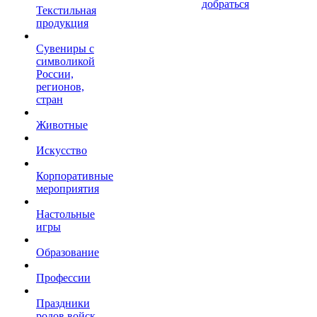
добраться
Текстильная
продукция
Сувениры с
символикой
России,
регионов,
стран
Животные
Искусство
Корпоративные
мероприятия
Настольные
игры
Образование
Профессии
Праздники
родов войск