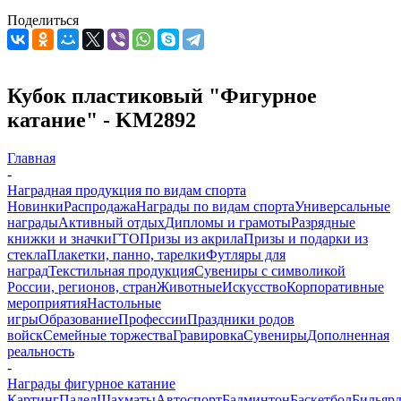
Поделиться
Кубок пластиковый "Фигурное
катание" - KM2892
Главная
-
Наградная продукция по видам спорта
Новинки
Распродажа
Награды по видам спорта
Универсальные
награды
Активный отдых
Дипломы и грамоты
Разрядные
книжки и значки
ГТО
Призы из акрила
Призы и подарки из
стекла
Плакетки, панно, тарелки
Футляры для
наград
Текстильная продукция
Сувениры с символикой
России, регионов, стран
Животные
Искусство
Корпоративные
мероприятия
Настольные
игры
Образование
Профессии
Праздники родов
войск
Семейные торжества
Гравировка
Сувениры
Дополненная
реальность
-
Награды фигурное катание
Картинг
Падел
Шахматы
Автоспорт
Бадминтон
Баскетбол
Бильяр