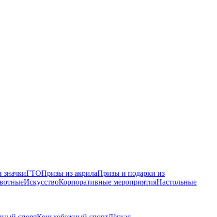
 значки
ГТО
Призы из акрила
Призы и подарки из
вотные
Искусство
Корпоративные мероприятия
Настольные
нный спорт
Конькобежный спорт
Лёгкая