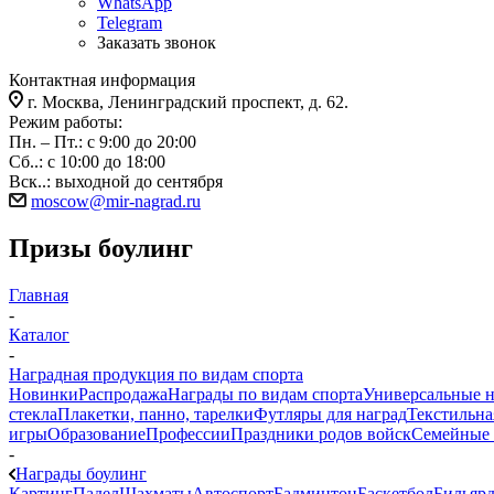
WhatsApp
Telegram
Заказать звонок
Контактная информация
г. Москва, Ленинградский проспект, д. 62.
Режим работы:
Пн. – Пт.: с 9:00 до 20:00
Сб..: с 10:00 до 18:00
Вск..: выходной до сентября
moscow@mir-nagrad.ru
Призы боулинг
Главная
-
Каталог
-
Наградная продукция по видам спорта
Новинки
Распродажа
Награды по видам спорта
Универсальные 
стекла
Плакетки, панно, тарелки
Футляры для наград
Текстильна
игры
Образование
Профессии
Праздники родов войск
Семейные 
-
Награды боулинг
Картинг
Падел
Шахматы
Автоспорт
Бадминтон
Баскетбол
Бильяр