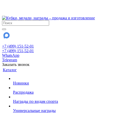
!!! Внимание !!!
28 июля и 3 августа - магазин работает до 18:00
До сентября Воскресенье - выходной день.
+7 (499) 151-52-01
+7 (499) 151-52-01
WhatsApp
Telegram
Заказать звонок
Каталог
Новинки
Распродажа
Награды по видам спорта
Универсальные награды