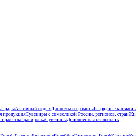
награды
Активный отдых
Дипломы и грамоты
Разрядные книжки и
я продукция
Сувениры с символикой России, регионов, стран
Жи
торжества
Гравировка
Сувениры
Дополненная реальность
д
Борьба
Боулинг
Велоспорт
Волейбол
Гимнастика
Гольф
Кёрлинг
Ко