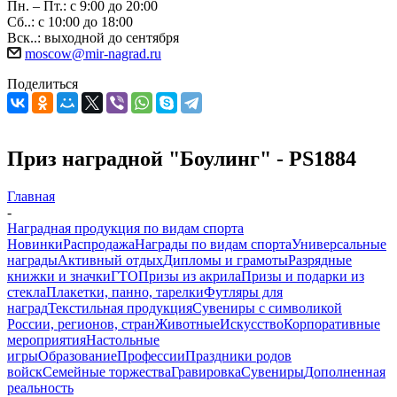
Пн. – Пт.: с 9:00 до 20:00
Сб..: с 10:00 до 18:00
Вск..: выходной до сентября
moscow@mir-nagrad.ru
Поделиться
Приз наградной "Боулинг" - PS1884
Главная
-
Наградная продукция по видам спорта
Новинки
Распродажа
Награды по видам спорта
Универсальные
награды
Активный отдых
Дипломы и грамоты
Разрядные
книжки и значки
ГТО
Призы из акрила
Призы и подарки из
стекла
Плакетки, панно, тарелки
Футляры для
наград
Текстильная продукция
Сувениры с символикой
России, регионов, стран
Животные
Искусство
Корпоративные
мероприятия
Настольные
игры
Образование
Профессии
Праздники родов
войск
Семейные торжества
Гравировка
Сувениры
Дополненная
реальность