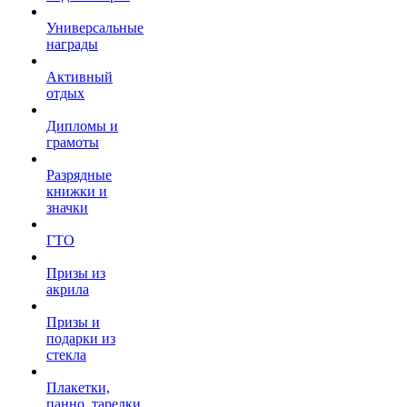
Универсальные
награды
Активный
отдых
Дипломы и
грамоты
Разрядные
книжки и
значки
ГТО
Призы из
акрила
Призы и
подарки из
стекла
Плакетки,
панно, тарелки