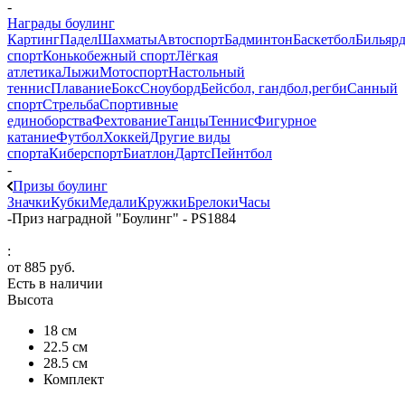
-
Награды боулинг
Картинг
Падел
Шахматы
Автоспорт
Бадминтон
Баскетбол
Бильяр
спорт
Конькобежный спорт
Лёгкая
атлетика
Лыжи
Мотоспорт
Настольный
теннис
Плавание
Бокс
Сноуборд
Бейсбол, гандбол,регби
Санный
спорт
Стрельба
Спортивные
единоборства
Фехтование
Танцы
Теннис
Фигурное
катание
Футбол
Хоккей
Другие виды
спорта
Киберспорт
Биатлон
Дартс
Пейнтбол
-
Призы боулинг
Значки
Кубки
Медали
Кружки
Брелоки
Часы
-
Приз наградной "Боулинг" - PS1884
:
от
885 руб.
Есть в наличии
Высота
18 см
22.5 см
28.5 см
Комплект