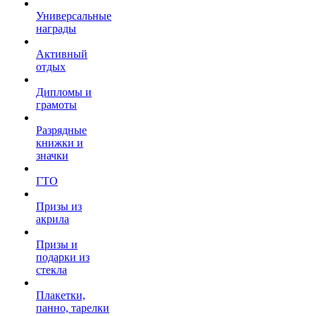
Универсальные
награды
Активный
отдых
Дипломы и
грамоты
Разрядные
книжки и
значки
ГТО
Призы из
акрила
Призы и
подарки из
стекла
Плакетки,
панно, тарелки