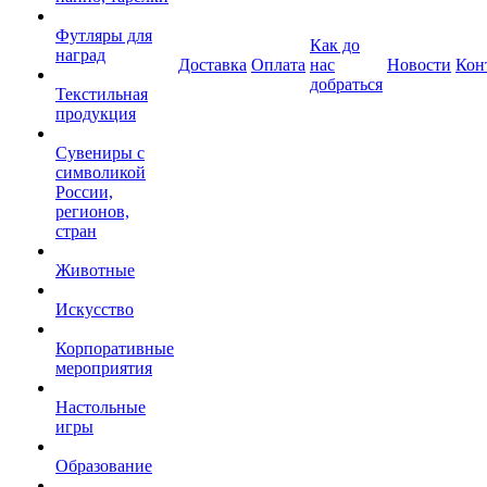
Футляры для
Как до
наград
Доставка
Оплата
нас
Новости
Кон
добраться
Текстильная
продукция
Сувениры с
символикой
России,
регионов,
стран
Животные
Искусство
Корпоративные
мероприятия
Настольные
игры
Образование