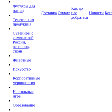
Футляры для
Как до
наград
Доставка
Оплата
нас
Новости
Кон
добраться
Текстильная
продукция
Сувениры с
символикой
России,
регионов,
стран
Животные
Искусство
Корпоративные
мероприятия
Настольные
игры
Образование