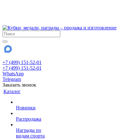
!!! Внимание !!!
6 и 7 августа - магазин работает до 18:00
15 августа - выходной
До сентября Воскресенье - выходной день.
+7 (499) 151-52-01
+7 (499) 151-52-01
WhatsApp
Telegram
Заказать звонок
Каталог
Новинки
Распродажа
Награды по
видам спорта