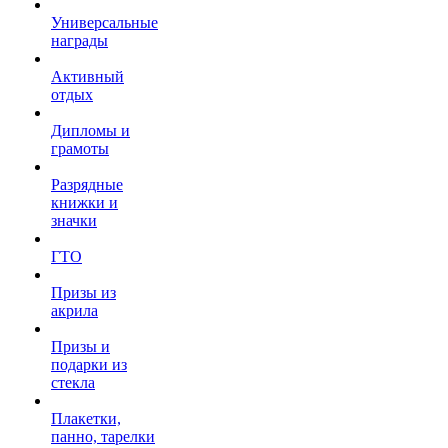
Универсальные
награды
Активный
отдых
Дипломы и
грамоты
Разрядные
книжки и
значки
ГТО
Призы из
акрила
Призы и
подарки из
стекла
Плакетки,
панно, тарелки