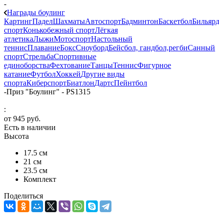
-
Награды боулинг
Картинг
Падел
Шахматы
Автоспорт
Бадминтон
Баскетбол
Бильяр
спорт
Конькобежный спорт
Лёгкая
атлетика
Лыжи
Мотоспорт
Настольный
теннис
Плавание
Бокс
Сноуборд
Бейсбол, гандбол,регби
Санный
спорт
Стрельба
Спортивные
единоборства
Фехтование
Танцы
Теннис
Фигурное
катание
Футбол
Хоккей
Другие виды
спорта
Киберспорт
Биатлон
Дартс
Пейнтбол
-
Приз "Боулинг" - PS1315
:
от
945 руб.
Есть в наличии
Высота
17.5 см
21 см
23.5 см
Комплект
Поделиться