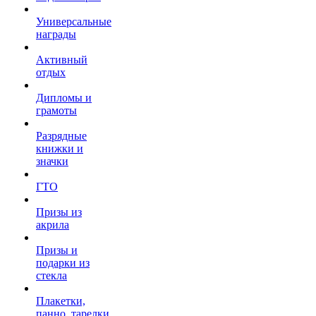
Универсальные
награды
Активный
отдых
Дипломы и
грамоты
Разрядные
книжки и
значки
ГТО
Призы из
акрила
Призы и
подарки из
стекла
Плакетки,
панно, тарелки