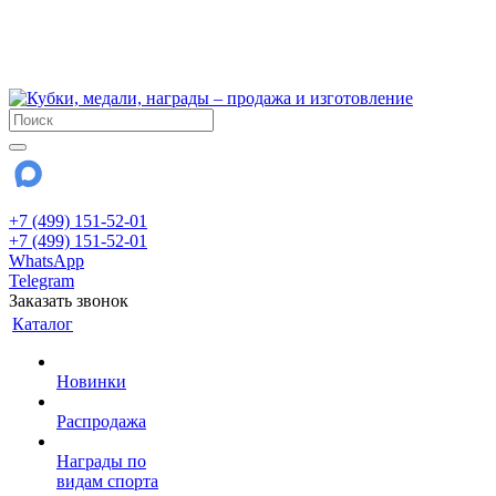
!!! Внимание !!!
6 и 7 августа - магазин работает до 18:00
15 августа - выходной
До сентября Воскресенье - выходной день.
+7 (499) 151-52-01
+7 (499) 151-52-01
WhatsApp
Telegram
Заказать звонок
Каталог
Новинки
Распродажа
Награды по
видам спорта