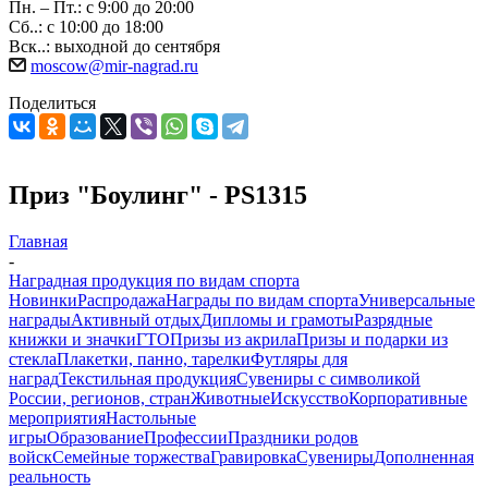
Пн. – Пт.: с 9:00 до 20:00
Сб..: с 10:00 до 18:00
Вск..: выходной до сентября
moscow@mir-nagrad.ru
Поделиться
Приз "Боулинг" - PS1315
Главная
-
Наградная продукция по видам спорта
Новинки
Распродажа
Награды по видам спорта
Универсальные
награды
Активный отдых
Дипломы и грамоты
Разрядные
книжки и значки
ГТО
Призы из акрила
Призы и подарки из
стекла
Плакетки, панно, тарелки
Футляры для
наград
Текстильная продукция
Сувениры с символикой
России, регионов, стран
Животные
Искусство
Корпоративные
мероприятия
Настольные
игры
Образование
Профессии
Праздники родов
войск
Семейные торжества
Гравировка
Сувениры
Дополненная
реальность