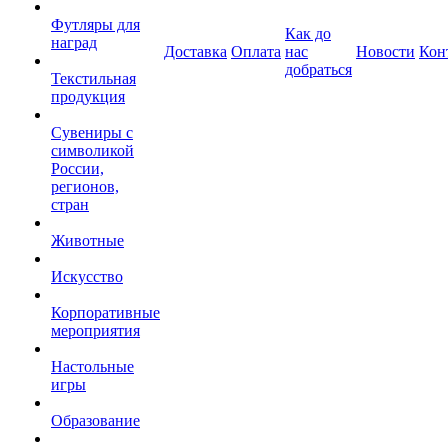
Футляры для
Как до
наград
Доставка
Оплата
нас
Новости
Кон
добраться
Текстильная
продукция
Сувениры с
символикой
России,
регионов,
стран
Животные
Искусство
Корпоративные
мероприятия
Настольные
игры
Образование