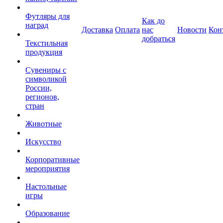
Футляры для
Как до
наград
Доставка
Оплата
нас
Новости
Кон
добраться
Текстильная
продукция
Сувениры с
символикой
России,
регионов,
стран
Животные
Искусство
Корпоративные
мероприятия
Настольные
игры
Образование