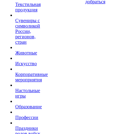
добраться
Текстильная
продукция
Сувениры с
символикой
России,
регионов,
стран
Животные
Искусство
Корпоративные
мероприятия
Настольные
игры
Образование
Профессии
Праздники
родов войск