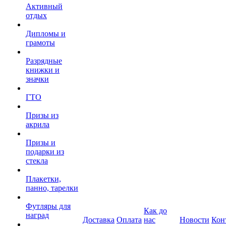
Активный
отдых
Дипломы и
грамоты
Разрядные
книжки и
значки
ГТО
Призы из
акрила
Призы и
подарки из
стекла
Плакетки,
панно, тарелки
Футляры для
Как до
наград
Доставка
Оплата
нас
Новости
Кон