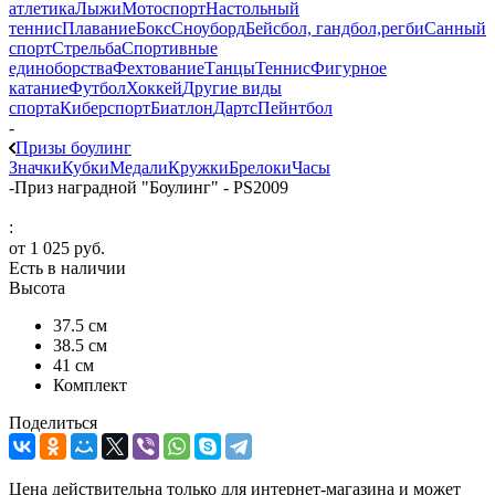
атлетика
Лыжи
Мотоспорт
Настольный
теннис
Плавание
Бокс
Сноуборд
Бейсбол, гандбол,регби
Санный
спорт
Стрельба
Спортивные
единоборства
Фехтование
Танцы
Теннис
Фигурное
катание
Футбол
Хоккей
Другие виды
спорта
Киберспорт
Биатлон
Дартс
Пейнтбол
-
Призы боулинг
Значки
Кубки
Медали
Кружки
Брелоки
Часы
-
Приз наградной "Боулинг" - PS2009
:
от
1 025 руб.
Есть в наличии
Высота
37.5 см
38.5 см
41 см
Комплект
Поделиться
Цена действительна только для интернет-магазина и может