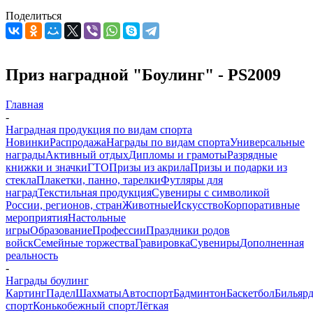
Поделиться
Приз наградной "Боулинг" - PS2009
Главная
-
Наградная продукция по видам спорта
Новинки
Распродажа
Награды по видам спорта
Универсальные
награды
Активный отдых
Дипломы и грамоты
Разрядные
книжки и значки
ГТО
Призы из акрила
Призы и подарки из
стекла
Плакетки, панно, тарелки
Футляры для
наград
Текстильная продукция
Сувениры с символикой
России, регионов, стран
Животные
Искусство
Корпоративные
мероприятия
Настольные
игры
Образование
Профессии
Праздники родов
войск
Семейные торжества
Гравировка
Сувениры
Дополненная
реальность
-
Награды боулинг
Картинг
Падел
Шахматы
Автоспорт
Бадминтон
Баскетбол
Бильяр
спорт
Конькобежный спорт
Лёгкая