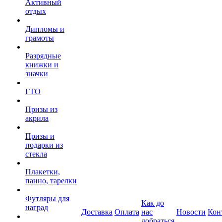
Активный
отдых
Дипломы и
грамоты
Разрядные
книжки и
значки
ГТО
Призы из
акрила
Призы и
подарки из
стекла
Плакетки,
панно, тарелки
Футляры для
Как до
наград
Доставка
Оплата
нас
Новости
Кон
добраться