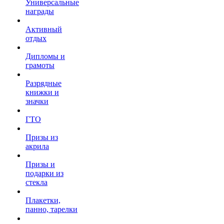
Универсальные
награды
Активный
отдых
Дипломы и
грамоты
Разрядные
книжки и
значки
ГТО
Призы из
акрила
Призы и
подарки из
стекла
Плакетки,
панно, тарелки