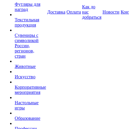
Футляры для
Как до
наград
Доставка
Оплата
нас
Новости
Кон
добраться
Текстильная
продукция
Сувениры с
символикой
России,
регионов,
стран
Животные
Искусство
Корпоративные
мероприятия
Настольные
игры
Образование
Профессии