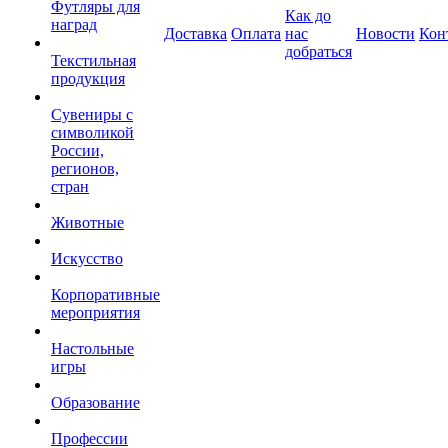
Футляры для
Как до
наград
Доставка
Оплата
нас
Новости
Кон
добраться
Текстильная
продукция
Сувениры с
символикой
России,
регионов,
стран
Животные
Искусство
Корпоративные
мероприятия
Настольные
игры
Образование
Профессии