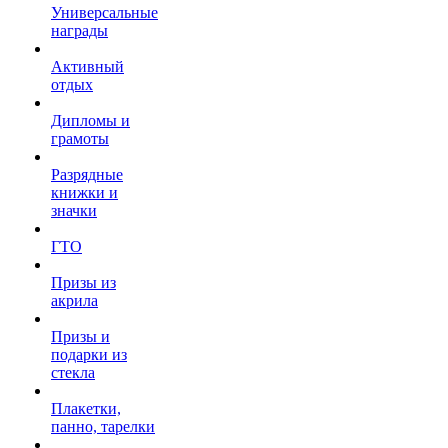
Универсальные
награды
Активный
отдых
Дипломы и
грамоты
Разрядные
книжки и
значки
ГТО
Призы из
акрила
Призы и
подарки из
стекла
Плакетки,
панно, тарелки