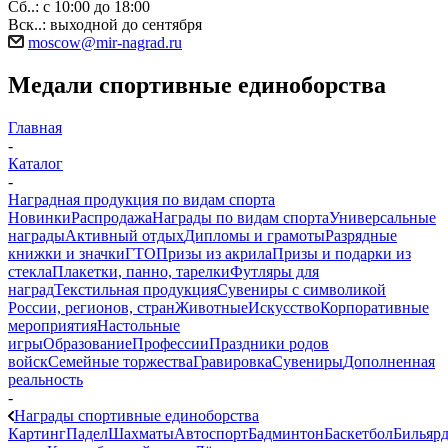
Сб..: с 10:00 до 18:00
Вск..: выходной до сентября
moscow@mir-nagrad.ru
Медали спортивные единоборства
Главная
-
Каталог
-
Наградная продукция по видам спорта
Новинки
Распродажа
Награды по видам спорта
Универсальные
награды
Активный отдых
Дипломы и грамоты
Разрядные
книжки и значки
ГТО
Призы из акрила
Призы и подарки из
стекла
Плакетки, панно, тарелки
Футляры для
наград
Текстильная продукция
Сувениры с символикой
России, регионов, стран
Животные
Искусство
Корпоративные
мероприятия
Настольные
игры
Образование
Профессии
Праздники родов
войск
Семейные торжества
Гравировка
Сувениры
Дополненная
реальность
-
Награды спортивные единоборства
Картинг
Падел
Шахматы
Автоспорт
Бадминтон
Баскетбол
Бильяр