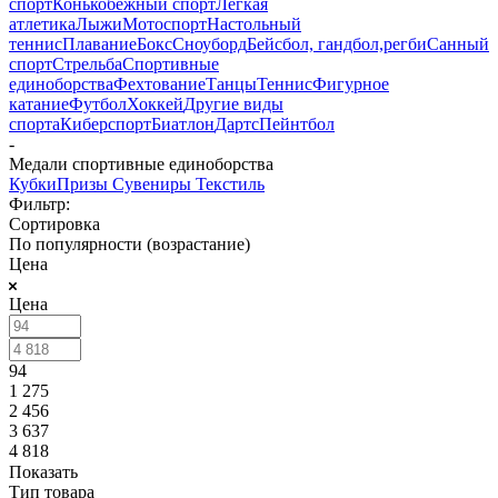
спорт
Конькобежный спорт
Лёгкая
атлетика
Лыжи
Мотоспорт
Настольный
теннис
Плавание
Бокс
Сноуборд
Бейсбол, гандбол,регби
Санный
спорт
Стрельба
Спортивные
единоборства
Фехтование
Танцы
Теннис
Фигурное
катание
Футбол
Хоккей
Другие виды
спорта
Киберспорт
Биатлон
Дартс
Пейнтбол
-
Медали спортивные единоборства
Кубки
Призы
Сувениры
Текстиль
Фильтр:
Сортировка
По популярности (возрастание)
Цена
Цена
94
1 275
2 456
3 637
4 818
Показать
Тип товара