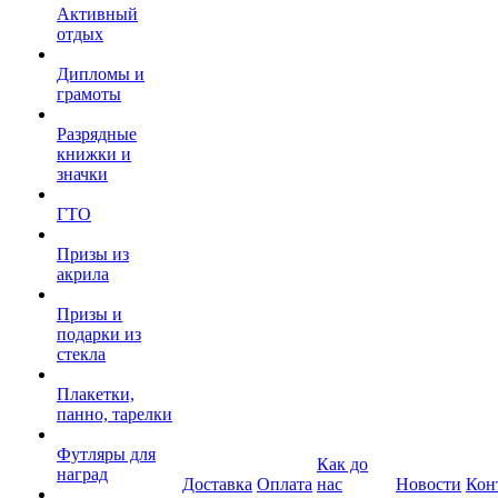
Активный
отдых
Дипломы и
грамоты
Разрядные
книжки и
значки
ГТО
Призы из
акрила
Призы и
подарки из
стекла
Плакетки,
панно, тарелки
Футляры для
Как до
наград
Доставка
Оплата
нас
Новости
Кон