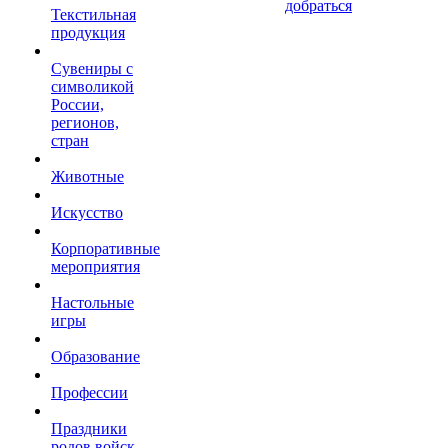
добраться
Текстильная
продукция
Сувениры с
символикой
России,
регионов,
стран
Животные
Искусство
Корпоративные
мероприятия
Настольные
игры
Образование
Профессии
Праздники
родов войск