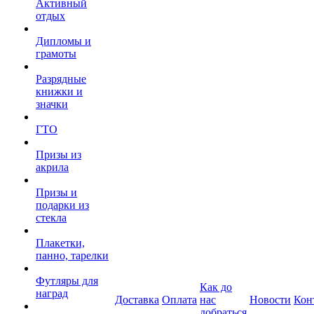
Активный
отдых
Дипломы и
грамоты
Разрядные
книжки и
значки
ГТО
Призы из
акрила
Призы и
подарки из
стекла
Плакетки,
панно, тарелки
Футляры для
Как до
наград
Доставка
Оплата
нас
Новости
Кон
добраться