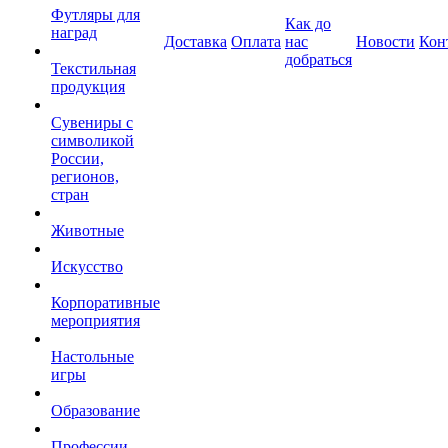
Футляры для
Как до
наград
Доставка
Оплата
нас
Новости
Кон
добраться
Текстильная
продукция
Сувениры с
символикой
России,
регионов,
стран
Животные
Искусство
Корпоративные
мероприятия
Настольные
игры
Образование
Профессии