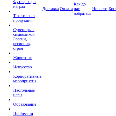
Футляры для
Как до
наград
Доставка
Оплата
нас
Новости
Кон
добраться
Текстильная
продукция
Сувениры с
символикой
России,
регионов,
стран
Животные
Искусство
Корпоративные
мероприятия
Настольные
игры
Образование
Профессии