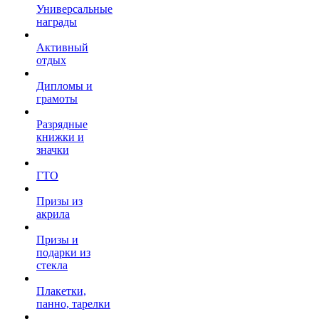
Универсальные
награды
Активный
отдых
Дипломы и
грамоты
Разрядные
книжки и
значки
ГТО
Призы из
акрила
Призы и
подарки из
стекла
Плакетки,
панно, тарелки