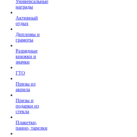
Универсальные
награды
Активный
отдых
Дипломы и
грамоты
Разрядные
книжки и
значки
ГТО
Призы из
акрила
Призы и
подарки из
стекла
Плакетки,
панно, тарелки