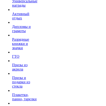
Универсальные
награды
Активный
отдых
Дипломы и
грамоты
Разрядные
книжки и
значки
ГТО
Призы из
акрила
Призы и
подарки из
стекла
Плакетки,
панно, тарелки