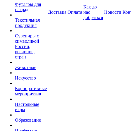
Футляры для
Как до
наград
Доставка
Оплата
нас
Новости
Кон
добраться
Текстильная
продукция
Сувениры с
символикой
России,
регионов,
стран
Животные
Искусство
Корпоративные
мероприятия
Настольные
игры
Образование
Профессии