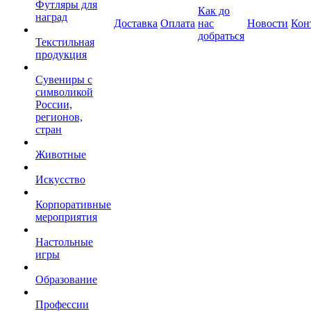
Футляры для
Как до
наград
Доставка
Оплата
нас
Новости
Кон
добраться
Текстильная
продукция
Сувениры с
символикой
России,
регионов,
стран
Животные
Искусство
Корпоративные
мероприятия
Настольные
игры
Образование
Профессии