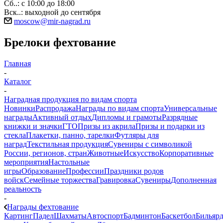
Сб..: с 10:00 до 18:00
Вск..: выходной до сентября
moscow@mir-nagrad.ru
Брелоки фехтование
Главная
-
Каталог
-
Наградная продукция по видам спорта
Новинки
Распродажа
Награды по видам спорта
Универсальные
награды
Активный отдых
Дипломы и грамоты
Разрядные
книжки и значки
ГТО
Призы из акрила
Призы и подарки из
стекла
Плакетки, панно, тарелки
Футляры для
наград
Текстильная продукция
Сувениры с символикой
России, регионов, стран
Животные
Искусство
Корпоративные
мероприятия
Настольные
игры
Образование
Профессии
Праздники родов
войск
Семейные торжества
Гравировка
Сувениры
Дополненная
реальность
-
Награды фехтование
Картинг
Падел
Шахматы
Автоспорт
Бадминтон
Баскетбол
Бильяр