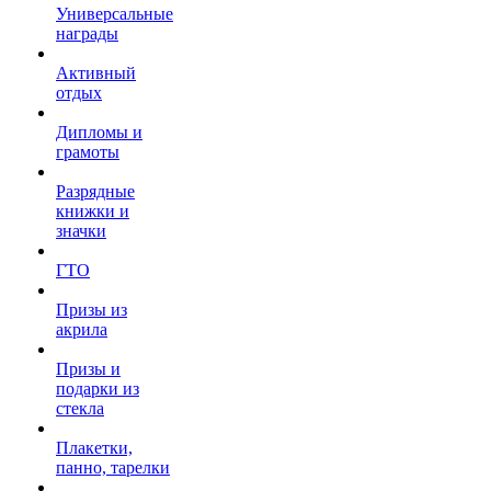
Универсальные
награды
Активный
отдых
Дипломы и
грамоты
Разрядные
книжки и
значки
ГТО
Призы из
акрила
Призы и
подарки из
стекла
Плакетки,
панно, тарелки