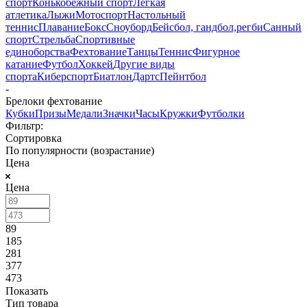
спорт
Конькобежный спорт
Лёгкая
атлетика
Лыжи
Мотоспорт
Настольный
теннис
Плавание
Бокс
Сноуборд
Бейсбол, гандбол,регби
Санный
спорт
Стрельба
Спортивные
единоборства
Фехтование
Танцы
Теннис
Фигурное
катание
Футбол
Хоккей
Другие виды
спорта
Киберспорт
Биатлон
Дартс
Пейнтбол
-
Брелоки фехтование
Кубки
Призы
Медали
Значки
Часы
Кружки
Футболки
Фильтр:
Сортировка
По популярности (возрастание)
Цена
Цена
89
185
281
377
473
Показать
Тип товара