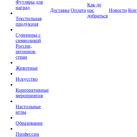
Футляры для
Как до
наград
Доставка
Оплата
нас
Новости
Кон
добраться
Текстильная
продукция
Сувениры с
символикой
России,
регионов,
стран
Животные
Искусство
Корпоративные
мероприятия
Настольные
игры
Образование
Профессии