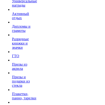
Универсальные
награды
Активный
отдых
Дипломы и
грамоты
Разрядные
книжки и
значки
ГТО
Призы из
акрила
Призы и
подарки из
стекла
Плакетки,
панно, тарелки