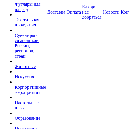
Футляры для
Как до
наград
Доставка
Оплата
нас
Новости
Кон
добраться
Текстильная
продукция
Сувениры с
символикой
России,
регионов,
стран
Животные
Искусство
Корпоративные
мероприятия
Настольные
игры
Образование
Профессии