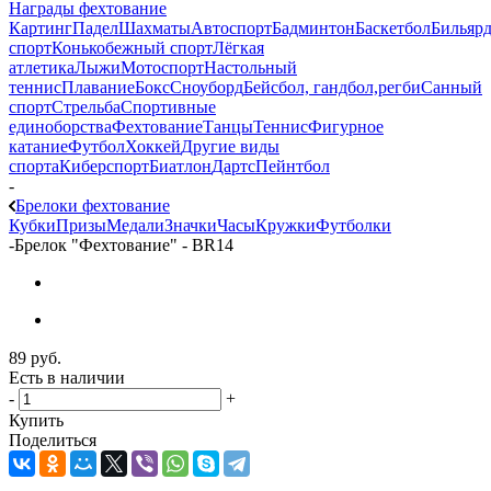
Награды фехтование
Картинг
Падел
Шахматы
Автоспорт
Бадминтон
Баскетбол
Бильяр
спорт
Конькобежный спорт
Лёгкая
атлетика
Лыжи
Мотоспорт
Настольный
теннис
Плавание
Бокс
Сноуборд
Бейсбол, гандбол,регби
Санный
спорт
Стрельба
Спортивные
единоборства
Фехтование
Танцы
Теннис
Фигурное
катание
Футбол
Хоккей
Другие виды
спорта
Киберспорт
Биатлон
Дартс
Пейнтбол
-
Брелоки фехтование
Кубки
Призы
Медали
Значки
Часы
Кружки
Футболки
-
Брелок "Фехтование" - BR14
89
руб.
Есть в наличии
-
+
Купить
Поделиться