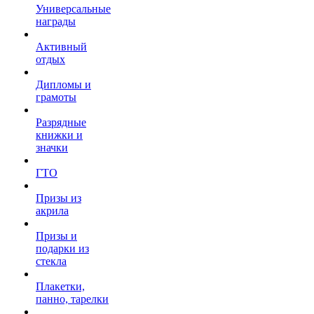
Универсальные
награды
Активный
отдых
Дипломы и
грамоты
Разрядные
книжки и
значки
ГТО
Призы из
акрила
Призы и
подарки из
стекла
Плакетки,
панно, тарелки