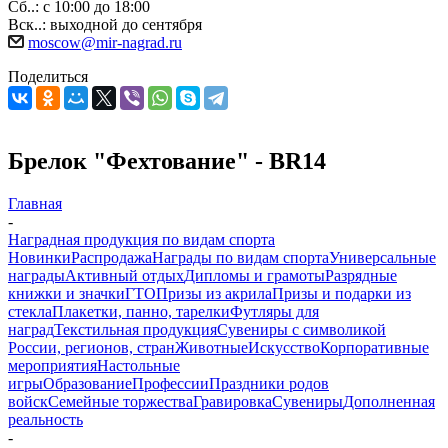
Сб..: с 10:00 до 18:00
Вск..: выходной до сентября
moscow@mir-nagrad.ru
Поделиться
Брелок "Фехтование" - BR14
Главная
-
Наградная продукция по видам спорта
Новинки
Распродажа
Награды по видам спорта
Универсальные
награды
Активный отдых
Дипломы и грамоты
Разрядные
книжки и значки
ГТО
Призы из акрила
Призы и подарки из
стекла
Плакетки, панно, тарелки
Футляры для
наград
Текстильная продукция
Сувениры с символикой
России, регионов, стран
Животные
Искусство
Корпоративные
мероприятия
Настольные
игры
Образование
Профессии
Праздники родов
войск
Семейные торжества
Гравировка
Сувениры
Дополненная
реальность
-