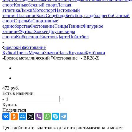
спорт
Конькобежный спорт
Лёгкая
атлетика
Лыжи
Мотоспорт
Настольный
теннис
Плавание
Бокс
Сноуборд
Бейсбол, гандбол,регби
Санный
спорт
Стрельба
Спортивные
единоборства
Фехтование
Танцы
Теннис
Фигурное
катание
Футбол
Хоккей
Другие виды
спорта
Киберспорт
Биатлон
Дартс
Пейнтбол
-
Брелоки фехтование
Кубки
Призы
Медали
Значки
Часы
Кружки
Футболки
-
Брелок металлический "Фехтование" - BR28-Z
473
руб.
Есть в наличии
-
+
Купить
Поделиться
Цена действительна только для интернет-магазина и может