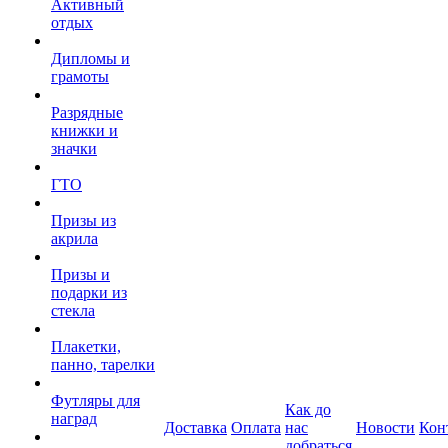
Активный
отдых
Дипломы и
грамоты
Разрядные
книжки и
значки
ГТО
Призы из
акрила
Призы и
подарки из
стекла
Плакетки,
панно, тарелки
Футляры для
Как до
наград
Доставка
Оплата
нас
Новости
Кон
добраться