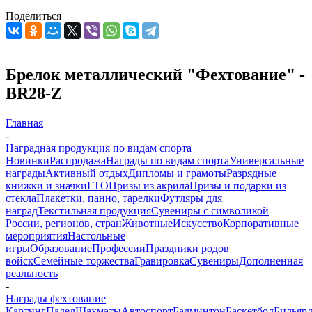
Поделиться
Брелок металлический "Фехтование" -
BR28-Z
Главная
-
Наградная продукция по видам спорта
Новинки
Распродажа
Награды по видам спорта
Универсальные
награды
Активный отдых
Дипломы и грамоты
Разрядные
книжки и значки
ГТО
Призы из акрила
Призы и подарки из
стекла
Плакетки, панно, тарелки
Футляры для
наград
Текстильная продукция
Сувениры с символикой
России, регионов, стран
Животные
Искусство
Корпоративные
мероприятия
Настольные
игры
Образование
Профессии
Праздники родов
войск
Семейные торжества
Гравировка
Сувениры
Дополненная
реальность
-
Награды фехтование
Картинг
Падел
Шахматы
Автоспорт
Бадминтон
Баскетбол
Бильяр