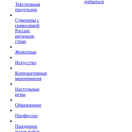
добраться
Текстильная
продукция
Сувениры с
символикой
России,
регионов,
стран
Животные
Искусство
Корпоративные
мероприятия
Настольные
игры
Образование
Профессии
Праздники
родов войск