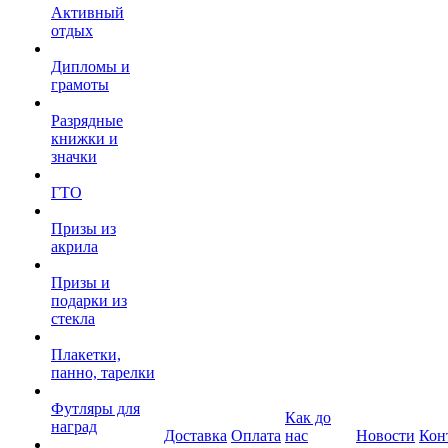
Активный
отдых
Дипломы и
грамоты
Разрядные
книжки и
значки
ГТО
Призы из
акрила
Призы и
подарки из
стекла
Плакетки,
панно, тарелки
Футляры для
Как до
наград
Доставка
Оплата
нас
Новости
Кон