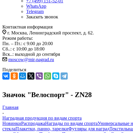
+7 (499) 151-52-01
WhatsApp
Telegram
Заказать звонок
Контактная информация
г. Москва, Ленинградский проспект, д. 62.
Режим работы:
Пн. – Пт.: с 9:00 до 20:00
Сб..: с 10:00 до 18:00
Вск..: выходной до сентября
moscow@mir-nagrad.ru
Поделиться
Значок "Велоспорт" - ZN28
Главная
-
Наградная продукция по видам спорта
Новинки
Распродажа
Награды по видам спорта
Универсальные 
стекла
Плакетки, панно, тарелки
Футляры для наград
Текстильна