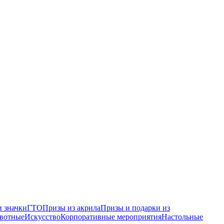
 значки
ГТО
Призы из акрила
Призы и подарки из
вотные
Искусство
Корпоративные мероприятия
Настольные