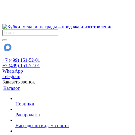
!!! Внимание !!!
6 и 7 августа - магазин работает до 18:00
15 августа - выходной
До сентября Воскресенье - выходной день.
+7 (499) 151-52-01
+7 (499) 151-52-01
WhatsApp
Telegram
Заказать звонок
Каталог
Новинки
Распродажа
Награды по видам спорта