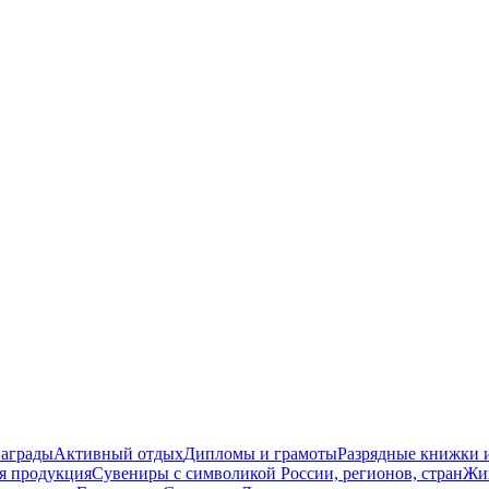
награды
Активный отдых
Дипломы и грамоты
Разрядные книжки и
я продукция
Сувениры с символикой России, регионов, стран
Жи