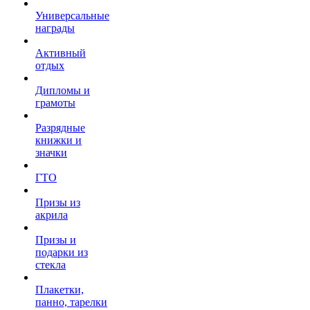
Универсальные
награды
Активный
отдых
Дипломы и
грамоты
Разрядные
книжки и
значки
ГТО
Призы из
акрила
Призы и
подарки из
стекла
Плакетки,
панно, тарелки