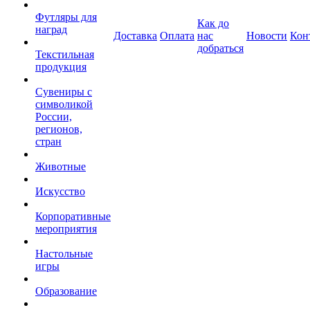
Футляры для
Как до
наград
Доставка
Оплата
нас
Новости
Кон
добраться
Текстильная
продукция
Сувениры с
символикой
России,
регионов,
стран
Животные
Искусство
Корпоративные
мероприятия
Настольные
игры
Образование