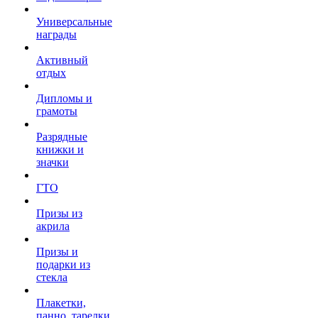
Универсальные
награды
Активный
отдых
Дипломы и
грамоты
Разрядные
книжки и
значки
ГТО
Призы из
акрила
Призы и
подарки из
стекла
Плакетки,
панно, тарелки