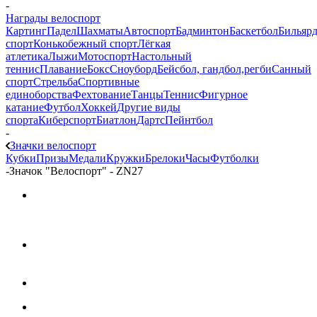
-
Награды велоспорт
Картинг
Падел
Шахматы
Автоспорт
Бадминтон
Баскетбол
Бильяр
спорт
Конькобежный спорт
Лёгкая
атлетика
Лыжи
Мотоспорт
Настольный
теннис
Плавание
Бокс
Сноуборд
Бейсбол, гандбол,регби
Санный
спорт
Стрельба
Спортивные
единоборства
Фехтование
Танцы
Теннис
Фигурное
катание
Футбол
Хоккей
Другие виды
спорта
Киберспорт
Биатлон
Дартс
Пейнтбол
-
Значки велоспорт
Кубки
Призы
Медали
Кружки
Брелоки
Часы
Футболки
-
Значок "Велоспорт" - ZN27