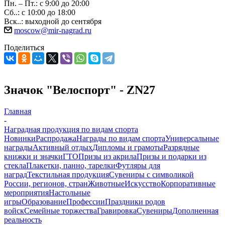
Пн. – Пт.: с 9:00 до 20:00
Сб..: с 10:00 до 18:00
Вск..: выходной до сентября
moscow@mir-nagrad.ru
Поделиться
Значок "Велоспорт" - ZN27
Главная
-
Наградная продукция по видам спорта
Новинки
Распродажа
Награды по видам спорта
Универсальные
награды
Активный отдых
Дипломы и грамоты
Разрядные
книжки и значки
ГТО
Призы из акрила
Призы и подарки из
стекла
Плакетки, панно, тарелки
Футляры для
наград
Текстильная продукция
Сувениры с символикой
России, регионов, стран
Животные
Искусство
Корпоративные
мероприятия
Настольные
игры
Образование
Профессии
Праздники родов
войск
Семейные торжества
Гравировка
Сувениры
Дополненная
реальность