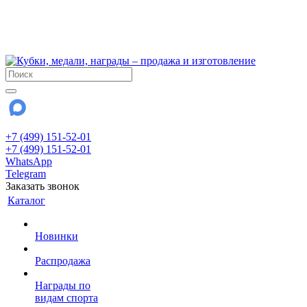
!!! Внимание !!!
6 и 7 августа - магазин работает до 18:00
15 августа - выходной
До сентября Воскресенье - выходной день.
+7 (499) 151-52-01
+7 (499) 151-52-01
WhatsApp
Telegram
Заказать звонок
Каталог
Новинки
Распродажа
Награды по
видам спорта