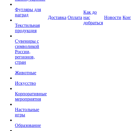
Футляры для
Как до
наград
Доставка
Оплата
нас
Новости
Кон
добраться
Текстильная
продукция
Сувениры с
символикой
России,
регионов,
стран
Животные
Искусство
Корпоративные
мероприятия
Настольные
игры
Образование