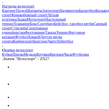
-
Награды велоспорт
Картинг
Падел
Шахматы
Автоспорт
Бадминтон
Баскетбол
Бильяр
спорт
Конькобежный спорт
Лёгкая
атлетика
Лыжи
Мотоспорт
Настольный
теннис
Плавание
Бокс
Сноуборд
Бейсбол, гандбол,регби
Санный
спорт
Стрельба
Спортивные
единоборства
Фехтование
Танцы
Теннис
Фигурное
катание
Футбол
Хоккей
Другие виды
спорта
Киберспорт
Биатлон
Дартс
Пейнтбол
-
Значки велоспорт
Кубки
Призы
Медали
Кружки
Брелоки
Часы
Футболки
-
Значок "Велоспорт" - ZN27