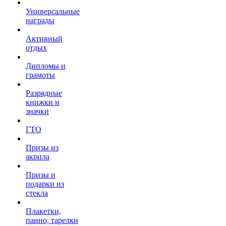
Универсальные
награды
Активный
отдых
Дипломы и
грамоты
Разрядные
книжки и
значки
ГТО
Призы из
акрила
Призы и
подарки из
стекла
Плакетки,
панно, тарелки