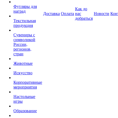
Футляры для
Как до
наград
Доставка
Оплата
нас
Новости
Кон
добраться
Текстильная
продукция
Сувениры с
символикой
России,
регионов,
стран
Животные
Искусство
Корпоративные
мероприятия
Настольные
игры
Образование