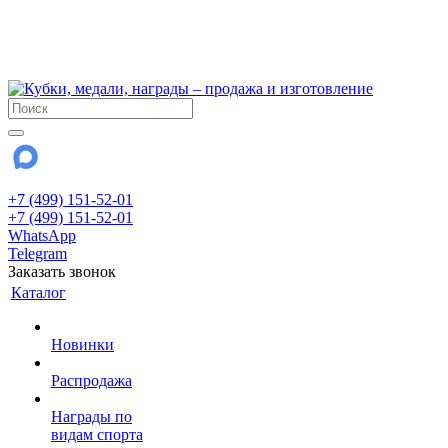
!!! Внимание !!!
6 и 7 августа - магазин работает до 18:00
15 августа - выходной
До сентября Воскресенье - выходной день.
+7 (499) 151-52-01
+7 (499) 151-52-01
WhatsApp
Telegram
Заказать звонок
Каталог
Новинки
Распродажа
Награды по
видам спорта