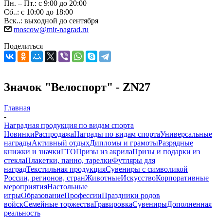
Пн. – Пт.: с 9:00 до 20:00
Сб..: с 10:00 до 18:00
Вск..: выходной до сентября
moscow@mir-nagrad.ru
Поделиться
Значок "Велоспорт" - ZN27
Главная
-
Наградная продукция по видам спорта
Новинки
Распродажа
Награды по видам спорта
Универсальные
награды
Активный отдых
Дипломы и грамоты
Разрядные
книжки и значки
ГТО
Призы из акрила
Призы и подарки из
стекла
Плакетки, панно, тарелки
Футляры для
наград
Текстильная продукция
Сувениры с символикой
России, регионов, стран
Животные
Искусство
Корпоративные
мероприятия
Настольные
игры
Образование
Профессии
Праздники родов
войск
Семейные торжества
Гравировка
Сувениры
Дополненная
реальность