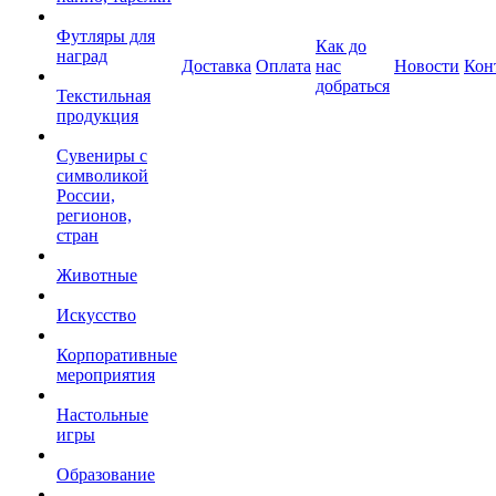
Футляры для
Как до
наград
Доставка
Оплата
нас
Новости
Кон
добраться
Текстильная
продукция
Сувениры с
символикой
России,
регионов,
стран
Животные
Искусство
Корпоративные
мероприятия
Настольные
игры
Образование