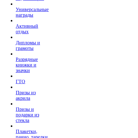
Универсальные
награды
Активный
отдых
Дипломы и
грамоты
Разрядные
книжки и
значки
ГТО
Призы из
акрила
Призы и
подарки из
стекла
Плакетки,
панно, тарелки