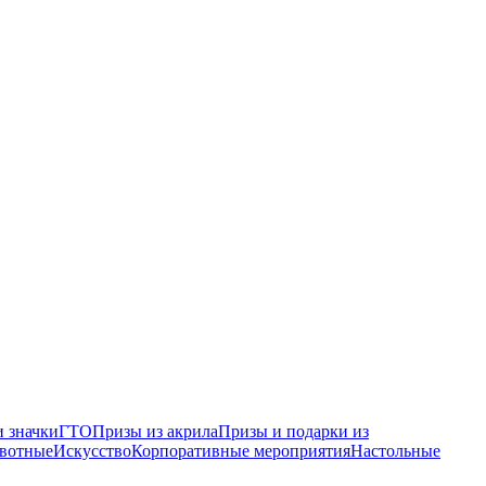
 значки
ГТО
Призы из акрила
Призы и подарки из
вотные
Искусство
Корпоративные мероприятия
Настольные