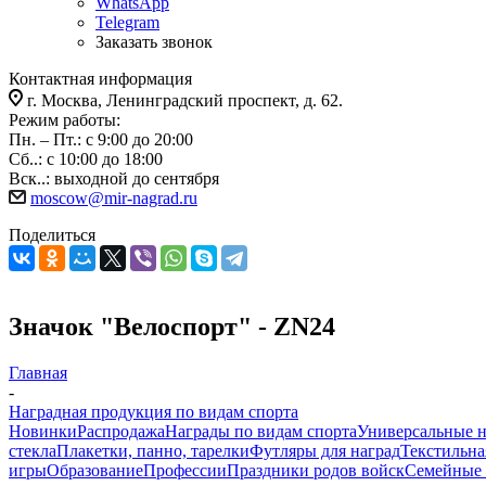
WhatsApp
Telegram
Заказать звонок
Контактная информация
г. Москва, Ленинградский проспект, д. 62.
Режим работы:
Пн. – Пт.: с 9:00 до 20:00
Сб..: с 10:00 до 18:00
Вск..: выходной до сентября
moscow@mir-nagrad.ru
Поделиться
Значок "Велоспорт" - ZN24
Главная
-
Наградная продукция по видам спорта
Новинки
Распродажа
Награды по видам спорта
Универсальные 
стекла
Плакетки, панно, тарелки
Футляры для наград
Текстильна
игры
Образование
Профессии
Праздники родов войск
Семейные 