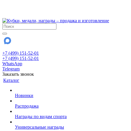
!!! Внимание !!!
28 июля и 3 августа - магазин работает до 18:00
До сентября Воскресенье - выходной день.
+7 (499) 151-52-01
+7 (499) 151-52-01
WhatsApp
Telegram
Заказать звонок
Каталог
Новинки
Распродажа
Награды по видам спорта
Универсальные награды