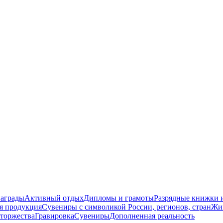
награды
Активный отдых
Дипломы и грамоты
Разрядные книжки и
я продукция
Сувениры с символикой России, регионов, стран
Жи
торжества
Гравировка
Сувениры
Дополненная реальность