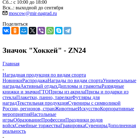
Сб..: с 10:00 до 18:00
Вск..: выходной до сентября
moscow@mir-nagrad.ru
Поделиться
Значок "Хоккей" - ZN24
Главная
-
Наградная продукция по видам спорта
Новинки
Распродажа
Награды по видам спорта
Универсальные
награды
Активный отдых
Дипломы и грамоты
Разрядные
книжки и значки
ГТО
Призы из акрила
Призы и подарки из
стекла
Плакетки, панно, тарелки
Футляры для
наград
Текстильная продукция
Сувениры с символикой
России, регионов, стран
Животные
Искусство
Корпоративные
мероприятия
Настольные
игры
Образование
Профессии
Праздники родов
войск
Семейные торжества
Гравировка
Сувениры
Дополненная
реальность
-