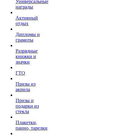
Универсальные
награды
Активный
отдых
Дипломы и
грамоты
Разрядные
книжки и
значки
ГТО
Призы из
акрила
Призы и
подарки из
стекла
Плакетки,
панно, тарелки