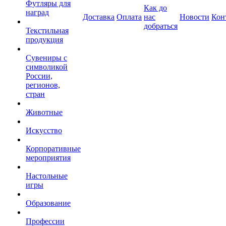
Футляры для
Как до
наград
Доставка
Оплата
нас
Новости
Кон
добраться
Текстильная
продукция
Сувениры с
символикой
России,
регионов,
стран
Животные
Искусство
Корпоративные
мероприятия
Настольные
игры
Образование
Профессии