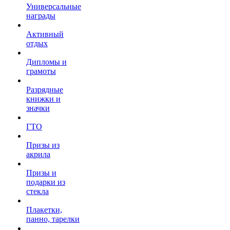
Универсальные
награды
Активный
отдых
Дипломы и
грамоты
Разрядные
книжки и
значки
ГТО
Призы из
акрила
Призы и
подарки из
стекла
Плакетки,
панно, тарелки