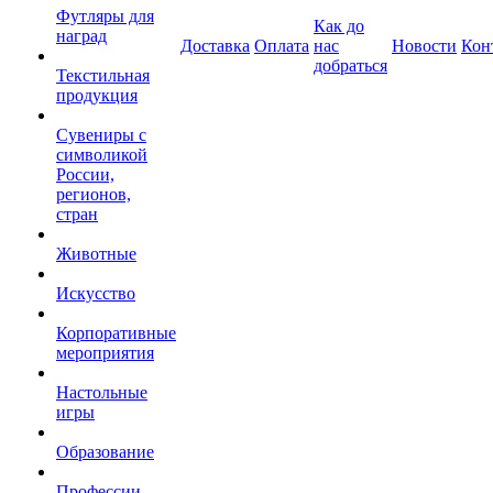
Футляры для
Как до
наград
Доставка
Оплата
нас
Новости
Кон
добраться
Текстильная
продукция
Сувениры с
символикой
России,
регионов,
стран
Животные
Искусство
Корпоративные
мероприятия
Настольные
игры
Образование
Профессии