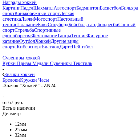
Награды хоккей
Картинг
Падел
Шахматы
Автоспорт
Бадминтон
Баскетбол
Бильяр
спорт
Конькобежный спорт
Лёгкая
атлетика
Лыжи
Мотоспорт
Настольный
теннис
Плавание
Бокс
Сноуборд
Бейсбол, гандбол,регби
Санный
спорт
Стрельба
Спортивные
единоборства
Фехтование
Танцы
Теннис
Фигурное
катание
Футбол
Хоккей
Другие виды
спорта
Киберспорт
Биатлон
Дартс
Пейнтбол
-
Сувениры хоккей
Кубки
Призы
Медали
Сувениры
Текстиль
-
Значки хоккей
Брелоки
Кружки
Часы
-
Значок "Хоккей" - ZN24
:
от
67 руб.
Есть в наличии
Диаметр
12мм
25 мм
32мм