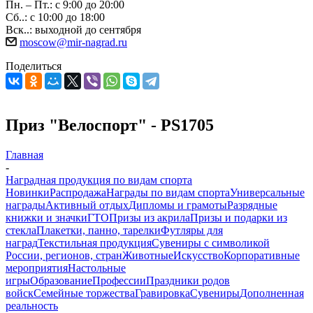
Пн. – Пт.: с 9:00 до 20:00
Сб..: с 10:00 до 18:00
Вск..: выходной до сентября
moscow@mir-nagrad.ru
Поделиться
Приз "Велоспорт" - PS1705
Главная
-
Наградная продукция по видам спорта
Новинки
Распродажа
Награды по видам спорта
Универсальные
награды
Активный отдых
Дипломы и грамоты
Разрядные
книжки и значки
ГТО
Призы из акрила
Призы и подарки из
стекла
Плакетки, панно, тарелки
Футляры для
наград
Текстильная продукция
Сувениры с символикой
России, регионов, стран
Животные
Искусство
Корпоративные
мероприятия
Настольные
игры
Образование
Профессии
Праздники родов
войск
Семейные торжества
Гравировка
Сувениры
Дополненная
реальность