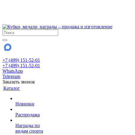
!!! Внимание !!!
6 и 7 августа - магазин работает до 18:00
15 августа - выходной
До сентября Воскресенье - выходной день.
+7 (499) 151-52-01
+7 (499) 151-52-01
WhatsApp
Telegram
Заказать звонок
Каталог
Новинки
Распродажа
Награды по
видам спорта