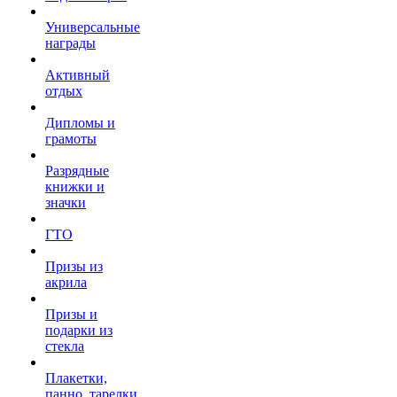
Универсальные
награды
Активный
отдых
Дипломы и
грамоты
Разрядные
книжки и
значки
ГТО
Призы из
акрила
Призы и
подарки из
стекла
Плакетки,
панно, тарелки