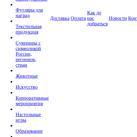
Футляры для
Как до
наград
Доставка
Оплата
нас
Новости
Кон
добраться
Текстильная
продукция
Сувениры с
символикой
России,
регионов,
стран
Животные
Искусство
Корпоративные
мероприятия
Настольные
игры
Образование