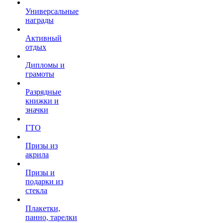
Универсальные
награды
Активный
отдых
Дипломы и
грамоты
Разрядные
книжки и
значки
ГТО
Призы из
акрила
Призы и
подарки из
стекла
Плакетки,
панно, тарелки