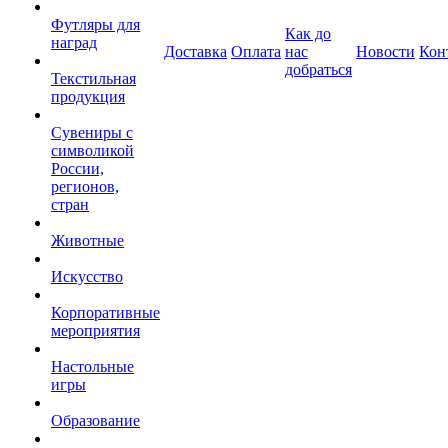
Футляры для
Как до
наград
Доставка
Оплата
нас
Новости
Кон
добраться
Текстильная
продукция
Сувениры с
символикой
России,
регионов,
стран
Животные
Искусство
Корпоративные
мероприятия
Настольные
игры
Образование