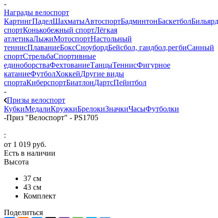
-
Награды велоспорт
Картинг
Падел
Шахматы
Автоспорт
Бадминтон
Баскетбол
Бильяр
спорт
Конькобежный спорт
Лёгкая
атлетика
Лыжи
Мотоспорт
Настольный
теннис
Плавание
Бокс
Сноуборд
Бейсбол, гандбол,регби
Санный
спорт
Стрельба
Спортивные
единоборства
Фехтование
Танцы
Теннис
Фигурное
катание
Футбол
Хоккей
Другие виды
спорта
Киберспорт
Биатлон
Дартс
Пейнтбол
-
Призы велоспорт
Кубки
Медали
Кружки
Брелоки
Значки
Часы
Футболки
-
Приз "Велоспорт" - PS1705
:
от
1 019 руб.
Есть в наличии
Высота
37 см
43 см
Комплект
Поделиться