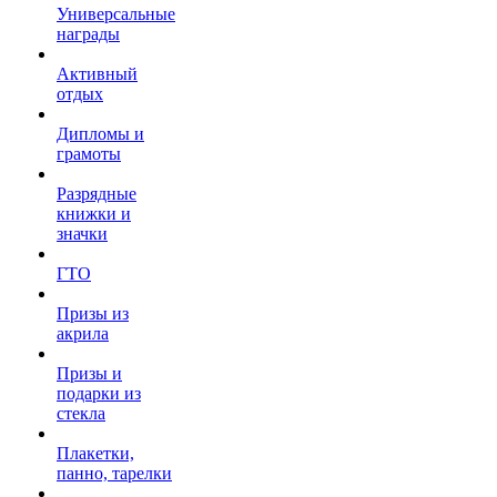
Универсальные
награды
Активный
отдых
Дипломы и
грамоты
Разрядные
книжки и
значки
ГТО
Призы из
акрила
Призы и
подарки из
стекла
Плакетки,
панно, тарелки