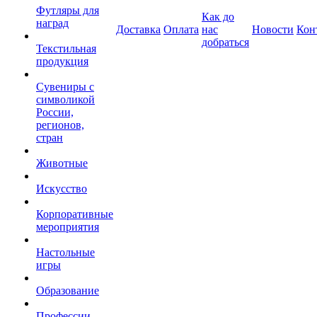
Футляры для
Как до
наград
Доставка
Оплата
нас
Новости
Кон
добраться
Текстильная
продукция
Сувениры с
символикой
России,
регионов,
стран
Животные
Искусство
Корпоративные
мероприятия
Настольные
игры
Образование
Профессии