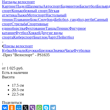
Награды велоспорт
Картинг
Падел
Шахматы
Автоспорт
Бадминтон
Баскетбол
Бильяр
спорт
Конькобежный спорт
Лёгкая
атлетика
Лыжи
Мотоспорт
Настольный
теннис
Плавание
Бокс
Сноуборд
Бейсбол, гандбол,регби
Санный
спорт
Стрельба
Спортивные
единоборства
Фехтование
Танцы
Теннис
Фигурное
катание
Футбол
Хоккей
Другие виды
спорта
Киберспорт
Биатлон
Дартс
Пейнтбол
-
Призы велоспорт
Кубки
Медали
Кружки
Брелоки
Значки
Часы
Футболки
-
Приз "Велоспорт" - PS1635
:
от
1 025 руб.
Есть в наличии
Высота
17.5 см
20.5 см
22.5 см
Поделиться