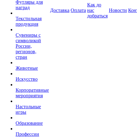
Футляры для
Как до
наград
Доставка
Оплата
нас
Новости
Кон
добраться
Текстильная
продукция
Сувениры с
символикой
России,
регионов,
стран
Животные
Искусство
Корпоративные
мероприятия
Настольные
игры
Образование
Профессии