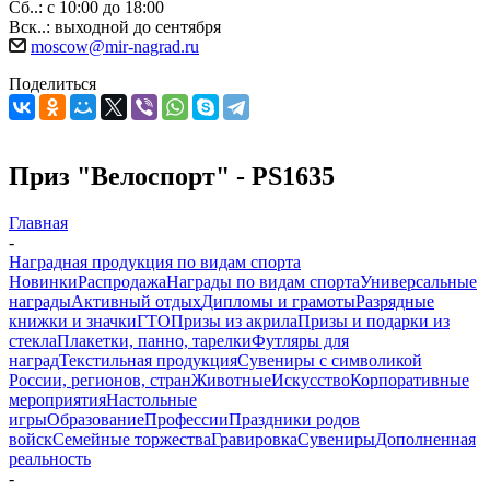
Сб..: с 10:00 до 18:00
Вск..: выходной до сентября
moscow@mir-nagrad.ru
Поделиться
Приз "Велоспорт" - PS1635
Главная
-
Наградная продукция по видам спорта
Новинки
Распродажа
Награды по видам спорта
Универсальные
награды
Активный отдых
Дипломы и грамоты
Разрядные
книжки и значки
ГТО
Призы из акрила
Призы и подарки из
стекла
Плакетки, панно, тарелки
Футляры для
наград
Текстильная продукция
Сувениры с символикой
России, регионов, стран
Животные
Искусство
Корпоративные
мероприятия
Настольные
игры
Образование
Профессии
Праздники родов
войск
Семейные торжества
Гравировка
Сувениры
Дополненная
реальность
-