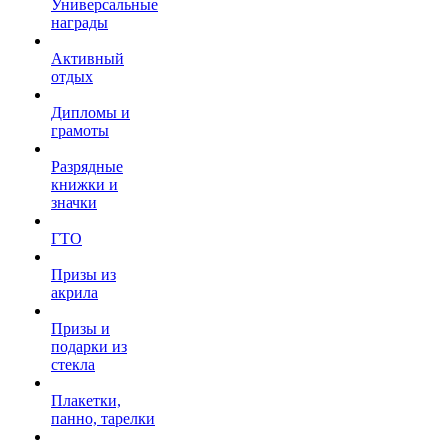
Универсальные
награды
Активный
отдых
Дипломы и
грамоты
Разрядные
книжки и
значки
ГТО
Призы из
акрила
Призы и
подарки из
стекла
Плакетки,
панно, тарелки