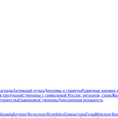
награды
Активный отдых
Дипломы и грамоты
Разрядные книжки и
я продукция
Сувениры с символикой России, регионов, стран
Жи
торжества
Гравировка
Сувениры
Дополненная реальность
д
Борьба
Боулинг
Велоспорт
Волейбол
Гимнастика
Гольф
Кёрлинг
Ко