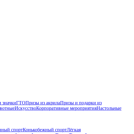
 значки
ГТО
Призы из акрила
Призы и подарки из
вотные
Искусство
Корпоративные мероприятия
Настольные
нный спорт
Конькобежный спорт
Лёгкая