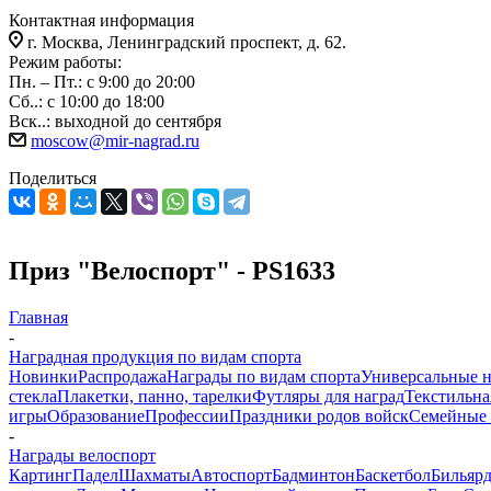
Контактная информация
г. Москва, Ленинградский проспект, д. 62.
Режим работы:
Пн. – Пт.: с 9:00 до 20:00
Сб..: с 10:00 до 18:00
Вск..: выходной до сентября
moscow@mir-nagrad.ru
Поделиться
Приз "Велоспорт" - PS1633
Главная
-
Наградная продукция по видам спорта
Новинки
Распродажа
Награды по видам спорта
Универсальные 
стекла
Плакетки, панно, тарелки
Футляры для наград
Текстильна
игры
Образование
Профессии
Праздники родов войск
Семейные 
-
Награды велоспорт
Картинг
Падел
Шахматы
Автоспорт
Бадминтон
Баскетбол
Бильяр