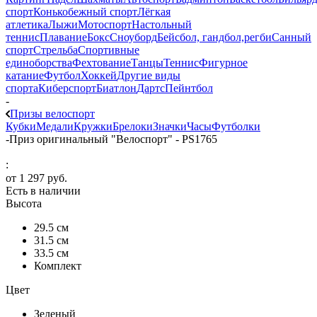
спорт
Конькобежный спорт
Лёгкая
атлетика
Лыжи
Мотоспорт
Настольный
теннис
Плавание
Бокс
Сноуборд
Бейсбол, гандбол,регби
Санный
спорт
Стрельба
Спортивные
единоборства
Фехтование
Танцы
Теннис
Фигурное
катание
Футбол
Хоккей
Другие виды
спорта
Киберспорт
Биатлон
Дартс
Пейнтбол
-
Призы велоспорт
Кубки
Медали
Кружки
Брелоки
Значки
Часы
Футболки
-
Приз оригинальный "Велоспорт" - PS1765
:
от
1 297 руб.
Есть в наличии
Высота
29.5 см
31.5 см
33.5 см
Комплект
Цвет
Зеленый