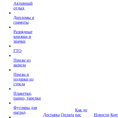
Активный
отдых
Дипломы и
грамоты
Разрядные
книжки и
значки
ГТО
Призы из
акрила
Призы и
подарки из
стекла
Плакетки,
панно, тарелки
Футляры для
Как до
наград
Доставка
Оплата
нас
Новости
Кон