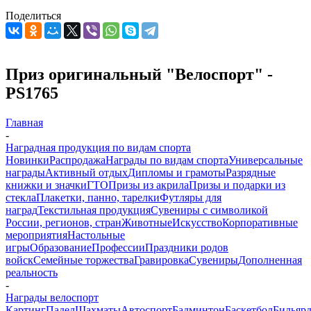
Поделиться
Приз оригинальный "Велоспорт" -
PS1765
Главная
-
Наградная продукция по видам спорта
Новинки
Распродажа
Награды по видам спорта
Универсальные
награды
Активный отдых
Дипломы и грамоты
Разрядные
книжки и значки
ГТО
Призы из акрила
Призы и подарки из
стекла
Плакетки, панно, тарелки
Футляры для
наград
Текстильная продукция
Сувениры с символикой
России, регионов, стран
Животные
Искусство
Корпоративные
мероприятия
Настольные
игры
Образование
Профессии
Праздники родов
войск
Семейные торжества
Гравировка
Сувениры
Дополненная
реальность
-
Награды велоспорт
Картинг
Падел
Шахматы
Автоспорт
Бадминтон
Баскетбол
Бильяр