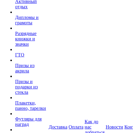
Активный
отдых
Дипломы и
грамоты
Разрядные
книжки и
значки
ГТО
Призы из
акрила
Призы и
подарки из
стекла
Плакетки,
панно, тарелки
Футляры для
Как до
наград
Доставка
Оплата
нас
Новости
Кон
добраться