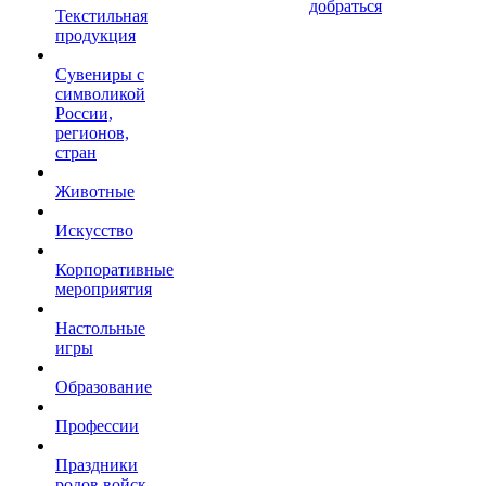
добраться
Текстильная
продукция
Сувениры с
символикой
России,
регионов,
стран
Животные
Искусство
Корпоративные
мероприятия
Настольные
игры
Образование
Профессии
Праздники
родов войск