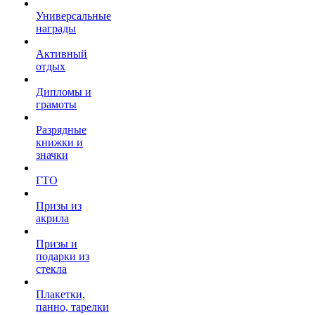
Универсальные
награды
Активный
отдых
Дипломы и
грамоты
Разрядные
книжки и
значки
ГТО
Призы из
акрила
Призы и
подарки из
стекла
Плакетки,
панно, тарелки