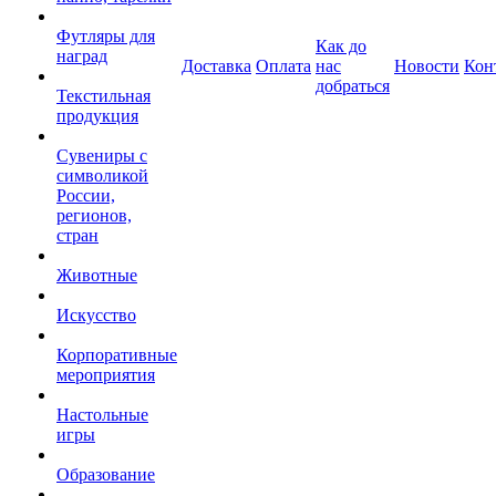
Футляры для
Как до
наград
Доставка
Оплата
нас
Новости
Кон
добраться
Текстильная
продукция
Сувениры с
символикой
России,
регионов,
стран
Животные
Искусство
Корпоративные
мероприятия
Настольные
игры
Образование