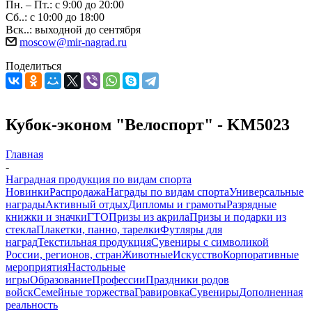
Пн. – Пт.: с 9:00 до 20:00
Сб..: с 10:00 до 18:00
Вск..: выходной до сентября
moscow@mir-nagrad.ru
Поделиться
Кубок-эконом "Велоспорт" - KM5023
Главная
-
Наградная продукция по видам спорта
Новинки
Распродажа
Награды по видам спорта
Универсальные
награды
Активный отдых
Дипломы и грамоты
Разрядные
книжки и значки
ГТО
Призы из акрила
Призы и подарки из
стекла
Плакетки, панно, тарелки
Футляры для
наград
Текстильная продукция
Сувениры с символикой
России, регионов, стран
Животные
Искусство
Корпоративные
мероприятия
Настольные
игры
Образование
Профессии
Праздники родов
войск
Семейные торжества
Гравировка
Сувениры
Дополненная
реальность