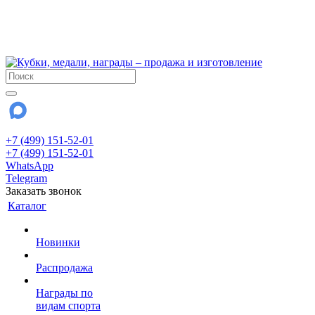
!!! Внимание !!!
6 и 7 августа - магазин работает до 18:00
15 августа - выходной
До сентября Воскресенье - выходной день.
+7 (499) 151-52-01
+7 (499) 151-52-01
WhatsApp
Telegram
Заказать звонок
Каталог
Новинки
Распродажа
Награды по
видам спорта