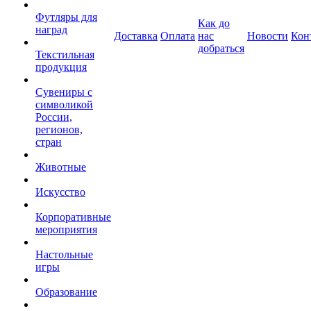
Футляры для
Как до
наград
Доставка
Оплата
нас
Новости
Кон
добраться
Текстильная
продукция
Сувениры с
символикой
России,
регионов,
стран
Животные
Искусство
Корпоративные
мероприятия
Настольные
игры
Образование