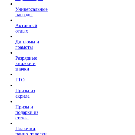
Универсальные
награды
Активный
отдых
Дипломы и
грамоты
Разрядные
книжки и
значки
ГТО
Призы из
акрила
Призы и
подарки из
стекла
Плакетки,
панно, тарелки