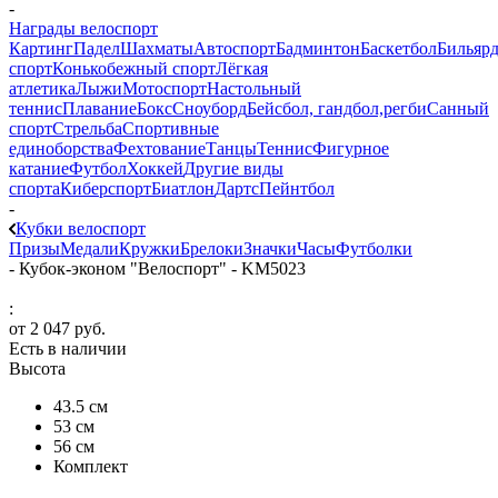
-
Награды велоспорт
Картинг
Падел
Шахматы
Автоспорт
Бадминтон
Баскетбол
Бильяр
спорт
Конькобежный спорт
Лёгкая
атлетика
Лыжи
Мотоспорт
Настольный
теннис
Плавание
Бокс
Сноуборд
Бейсбол, гандбол,регби
Санный
спорт
Стрельба
Спортивные
единоборства
Фехтование
Танцы
Теннис
Фигурное
катание
Футбол
Хоккей
Другие виды
спорта
Киберспорт
Биатлон
Дартс
Пейнтбол
-
Кубки велоспорт
Призы
Медали
Кружки
Брелоки
Значки
Часы
Футболки
-
Кубок-эконом "Велоспорт" - KM5023
:
от
2 047 руб.
Есть в наличии
Высота
43.5 см
53 см
56 см
Комплект