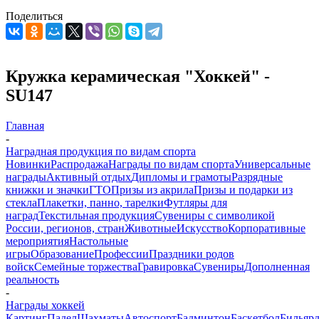
Поделиться
Кружка керамическая "Хоккей" -
SU147
Главная
-
Наградная продукция по видам спорта
Новинки
Распродажа
Награды по видам спорта
Универсальные
награды
Активный отдых
Дипломы и грамоты
Разрядные
книжки и значки
ГТО
Призы из акрила
Призы и подарки из
стекла
Плакетки, панно, тарелки
Футляры для
наград
Текстильная продукция
Сувениры с символикой
России, регионов, стран
Животные
Искусство
Корпоративные
мероприятия
Настольные
игры
Образование
Профессии
Праздники родов
войск
Семейные торжества
Гравировка
Сувениры
Дополненная
реальность
-
Награды хоккей
Картинг
Падел
Шахматы
Автоспорт
Бадминтон
Баскетбол
Бильяр