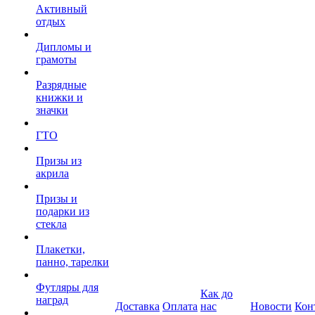
Активный
отдых
Дипломы и
грамоты
Разрядные
книжки и
значки
ГТО
Призы из
акрила
Призы и
подарки из
стекла
Плакетки,
панно, тарелки
Футляры для
Как до
наград
Доставка
Оплата
нас
Новости
Кон