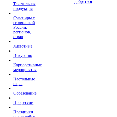
добраться
Текстильная
продукция
Сувениры с
символикой
России,
регионов,
стран
Животные
Искусство
Корпоративные
мероприятия
Настольные
игры
Образование
Профессии
Праздники
родов войск