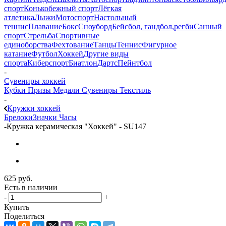
спорт
Конькобежный спорт
Лёгкая
атлетика
Лыжи
Мотоспорт
Настольный
теннис
Плавание
Бокс
Сноуборд
Бейсбол, гандбол,регби
Санный
спорт
Стрельба
Спортивные
единоборства
Фехтование
Танцы
Теннис
Фигурное
катание
Футбол
Хоккей
Другие виды
спорта
Киберспорт
Биатлон
Дартс
Пейнтбол
-
Сувениры хоккей
Кубки
Призы
Медали
Сувениры
Текстиль
-
Кружки хоккей
Брелоки
Значки
Часы
-
Кружка керамическая "Хоккей" - SU147
625
руб.
Есть в наличии
-
+
Купить
Поделиться