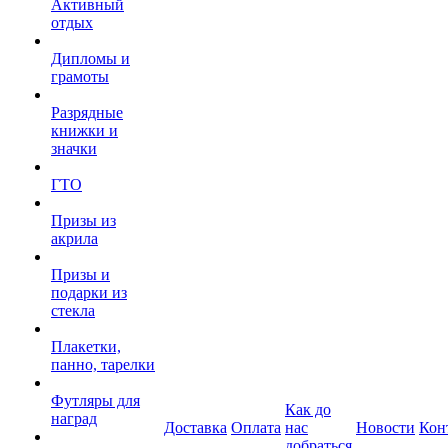
Активный
отдых
Дипломы и
грамоты
Разрядные
книжки и
значки
ГТО
Призы из
акрила
Призы и
подарки из
стекла
Плакетки,
панно, тарелки
Футляры для
Как до
наград
Доставка
Оплата
нас
Новости
Кон
добраться