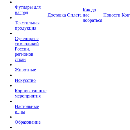
Футляры для
Как до
наград
Доставка
Оплата
нас
Новости
Кон
добраться
Текстильная
продукция
Сувениры с
символикой
России,
регионов,
стран
Животные
Искусство
Корпоративные
мероприятия
Настольные
игры
Образование