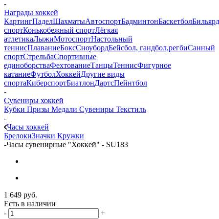
-
Награды хоккей
Картинг
Падел
Шахматы
Автоспорт
Бадминтон
Баскетбол
Бильяр
спорт
Конькобежный спорт
Лёгкая
атлетика
Лыжи
Мотоспорт
Настольный
теннис
Плавание
Бокс
Сноуборд
Бейсбол, гандбол,регби
Санный
спорт
Стрельба
Спортивные
единоборства
Фехтование
Танцы
Теннис
Фигурное
катание
Футбол
Хоккей
Другие виды
спорта
Киберспорт
Биатлон
Дартс
Пейнтбол
-
Сувениры хоккей
Кубки
Призы
Медали
Сувениры
Текстиль
-
Часы хоккей
Брелоки
Значки
Кружки
-
Часы сувенирные "Хоккей" - SU183
1 649
руб.
Есть в наличии
-
+