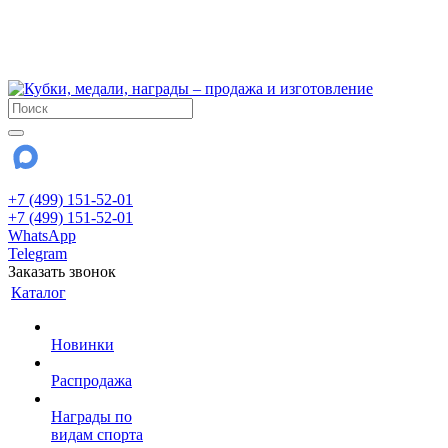
!!! Внимание !!!
6 и 7 августа - магазин работает до 18:00
15 августа - выходной
До сентября Воскресенье - выходной день.
+7 (499) 151-52-01
+7 (499) 151-52-01
WhatsApp
Telegram
Заказать звонок
Каталог
Новинки
Распродажа
Награды по
видам спорта