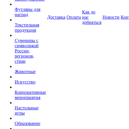
Футляры для
Как до
наград
Доставка
Оплата
нас
Новости
Кон
добраться
Текстильная
продукция
Сувениры с
символикой
России,
регионов,
стран
Животные
Искусство
Корпоративные
мероприятия
Настольные
игры
Образование