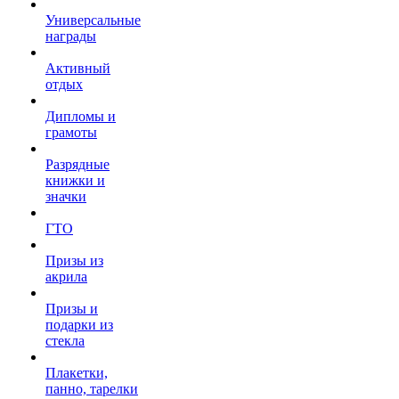
Универсальные
награды
Активный
отдых
Дипломы и
грамоты
Разрядные
книжки и
значки
ГТО
Призы из
акрила
Призы и
подарки из
стекла
Плакетки,
панно, тарелки