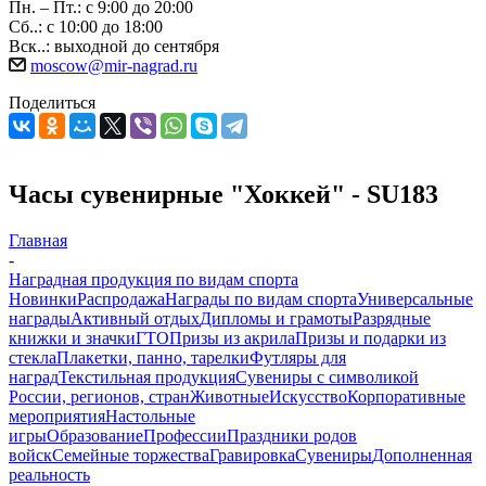
Пн. – Пт.: с 9:00 до 20:00
Сб..: с 10:00 до 18:00
Вск..: выходной до сентября
moscow@mir-nagrad.ru
Поделиться
Часы сувенирные "Хоккей" - SU183
Главная
-
Наградная продукция по видам спорта
Новинки
Распродажа
Награды по видам спорта
Универсальные
награды
Активный отдых
Дипломы и грамоты
Разрядные
книжки и значки
ГТО
Призы из акрила
Призы и подарки из
стекла
Плакетки, панно, тарелки
Футляры для
наград
Текстильная продукция
Сувениры с символикой
России, регионов, стран
Животные
Искусство
Корпоративные
мероприятия
Настольные
игры
Образование
Профессии
Праздники родов
войск
Семейные торжества
Гравировка
Сувениры
Дополненная
реальность