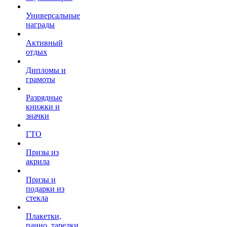
Универсальные
награды
Активный
отдых
Дипломы и
грамоты
Разрядные
книжки и
значки
ГТО
Призы из
акрила
Призы и
подарки из
стекла
Плакетки,
панно, тарелки