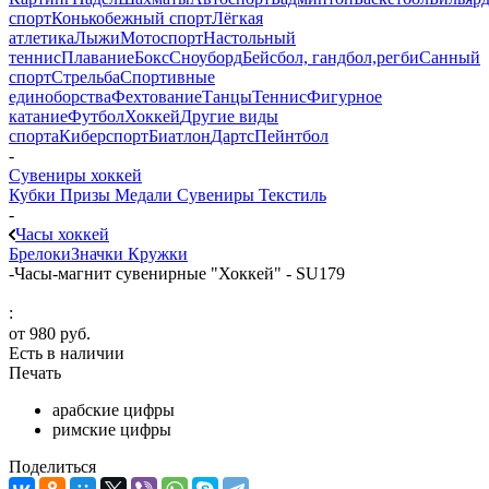
спорт
Конькобежный спорт
Лёгкая
атлетика
Лыжи
Мотоспорт
Настольный
теннис
Плавание
Бокс
Сноуборд
Бейсбол, гандбол,регби
Санный
спорт
Стрельба
Спортивные
единоборства
Фехтование
Танцы
Теннис
Фигурное
катание
Футбол
Хоккей
Другие виды
спорта
Киберспорт
Биатлон
Дартс
Пейнтбол
-
Сувениры хоккей
Кубки
Призы
Медали
Сувениры
Текстиль
-
Часы хоккей
Брелоки
Значки
Кружки
-
Часы-магнит сувенирные "Хоккей" - SU179
:
от
980 руб.
Есть в наличии
Печать
арабские цифры
римские цифры
Поделиться