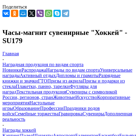
Поделиться
Часы-магнит сувенирные "Хоккей" -
SU179
Главная
-
Наградная продукция по видам спорта
Новинки
Распродажа
Награды по видам спорта
Универсальные
награды
Активный отдых
Дипломы и грамоты
Разрядные
книжки и значки
ГТО
Призы из акрила
Призы и подарки из
стекла
Плакетки, панно, тарелки
Футляры для
наград
Текстильная продукция
Сувениры с символикой
России, регионов, стран
Животные
Искусство
Корпоративные
мероприятия
Настольные
игры
Образование
Профессии
Праздники родов
войск
Семейные торжества
Гравировка
Сувениры
Дополненная
реальность
-
Награды хоккей
Картинг
Падел
Шахматы
Автоспорт
Бадминтон
Баскетбол
Бильяр