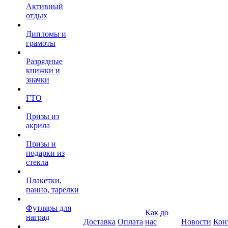
Активный
отдых
Дипломы и
грамоты
Разрядные
книжки и
значки
ГТО
Призы из
акрила
Призы и
подарки из
стекла
Плакетки,
панно, тарелки
Футляры для
Как до
наград
Доставка
Оплата
нас
Новости
Кон