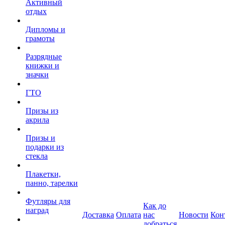
Активный
отдых
Дипломы и
грамоты
Разрядные
книжки и
значки
ГТО
Призы из
акрила
Призы и
подарки из
стекла
Плакетки,
панно, тарелки
Футляры для
Как до
наград
Доставка
Оплата
нас
Новости
Кон
добраться