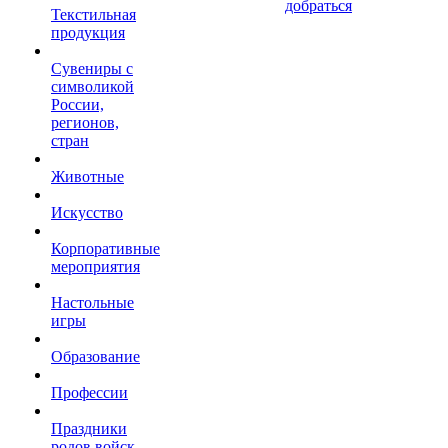
добраться
Текстильная
продукция
Сувениры с
символикой
России,
регионов,
стран
Животные
Искусство
Корпоративные
мероприятия
Настольные
игры
Образование
Профессии
Праздники
родов войск