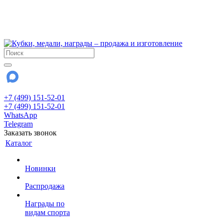
!!! Внимание !!!
6 и 7 августа - магазин работает до 18:00
15 августа - выходной
До сентября Воскресенье - выходной день.
+7 (499) 151-52-01
+7 (499) 151-52-01
WhatsApp
Telegram
Заказать звонок
Каталог
Новинки
Распродажа
Награды по
видам спорта