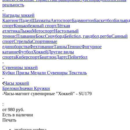
реальность
-
Награды хоккей
Картинг
Падел
Шахматы
Автоспорт
Бадминтон
Баскетбол
Бильяр
спорт
Конькобежный спорт
Лёгкая
атлетика
Лыжи
Мотоспорт
Настольный
теннис
Плавание
Бокс
Сноуборд
Бейсбол, гандбол,регби
Санный
спорт
Стрельба
Спортивные
единоборства
Фехтование
Танцы
Теннис
Фигурное
катание
Футбол
Хоккей
Другие виды
спорта
Киберспорт
Биатлон
Дартс
Пейнтбол
-
Сувениры хоккей
Кубки
Призы
Медали
Сувениры
Текстиль
-
Часы хоккей
Брелоки
Значки
Кружки
-
Часы-магнит сувенирные "Хоккей" - SU179
:
от
980 руб.
Есть в наличии
Печать
арабские цифры