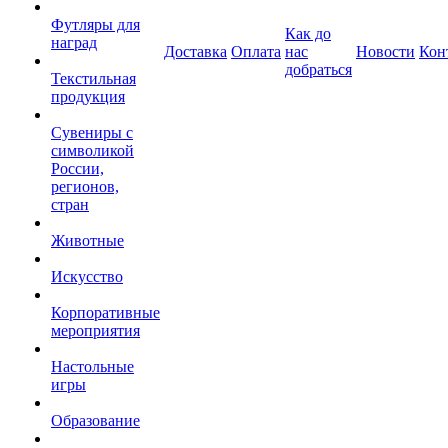
Футляры для
Как до
наград
Доставка
Оплата
нас
Новости
Кон
добраться
Текстильная
продукция
Сувениры с
символикой
России,
регионов,
стран
Животные
Искусство
Корпоративные
мероприятия
Настольные
игры
Образование