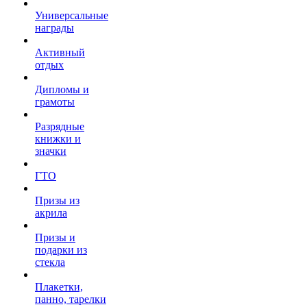
Универсальные
награды
Активный
отдых
Дипломы и
грамоты
Разрядные
книжки и
значки
ГТО
Призы из
акрила
Призы и
подарки из
стекла
Плакетки,
панно, тарелки