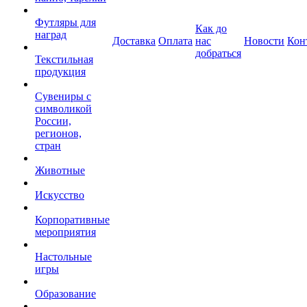
Футляры для
Как до
наград
Доставка
Оплата
нас
Новости
Кон
добраться
Текстильная
продукция
Сувениры с
символикой
России,
регионов,
стран
Животные
Искусство
Корпоративные
мероприятия
Настольные
игры
Образование