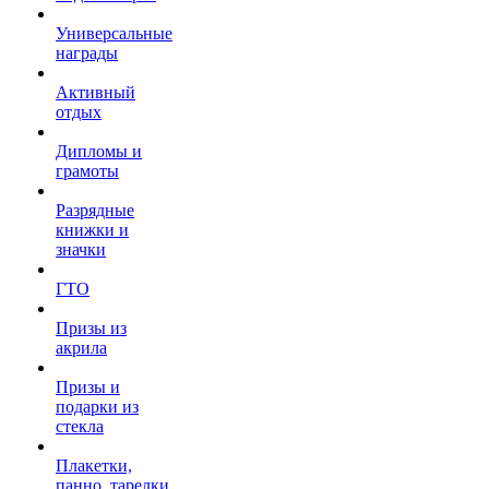
Универсальные
награды
Активный
отдых
Дипломы и
грамоты
Разрядные
книжки и
значки
ГТО
Призы из
акрила
Призы и
подарки из
стекла
Плакетки,
панно, тарелки