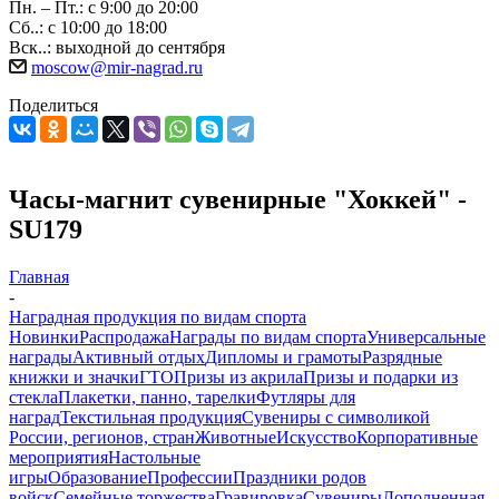
Пн. – Пт.: с 9:00 до 20:00
Сб..: с 10:00 до 18:00
Вск..: выходной до сентября
moscow@mir-nagrad.ru
Поделиться
Часы-магнит сувенирные "Хоккей" -
SU179
Главная
-
Наградная продукция по видам спорта
Новинки
Распродажа
Награды по видам спорта
Универсальные
награды
Активный отдых
Дипломы и грамоты
Разрядные
книжки и значки
ГТО
Призы из акрила
Призы и подарки из
стекла
Плакетки, панно, тарелки
Футляры для
наград
Текстильная продукция
Сувениры с символикой
России, регионов, стран
Животные
Искусство
Корпоративные
мероприятия
Настольные
игры
Образование
Профессии
Праздники родов
войск
Семейные торжества
Гравировка
Сувениры
Дополненная