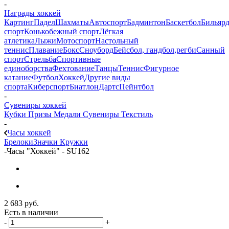
-
Награды хоккей
Картинг
Падел
Шахматы
Автоспорт
Бадминтон
Баскетбол
Бильяр
спорт
Конькобежный спорт
Лёгкая
атлетика
Лыжи
Мотоспорт
Настольный
теннис
Плавание
Бокс
Сноуборд
Бейсбол, гандбол,регби
Санный
спорт
Стрельба
Спортивные
единоборства
Фехтование
Танцы
Теннис
Фигурное
катание
Футбол
Хоккей
Другие виды
спорта
Киберспорт
Биатлон
Дартс
Пейнтбол
-
Сувениры хоккей
Кубки
Призы
Медали
Сувениры
Текстиль
-
Часы хоккей
Брелоки
Значки
Кружки
-
Часы "Хоккей" - SU162
2 683
руб.
Есть в наличии
-
+