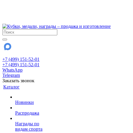
!!! Внимание !!!
6 и 7 августа - магазин работает до 18:00
15 августа - выходной
До сентября Воскресенье - выходной день.
+7 (499) 151-52-01
+7 (499) 151-52-01
WhatsApp
Telegram
Заказать звонок
Каталог
Новинки
Распродажа
Награды по
видам спорта