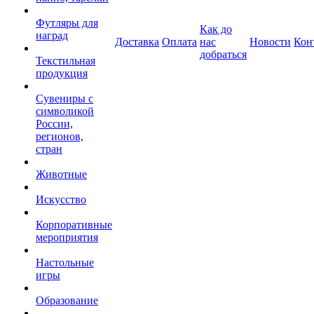
Футляры для
Как до
наград
Доставка
Оплата
нас
Новости
Кон
добраться
Текстильная
продукция
Сувениры с
символикой
России,
регионов,
стран
Животные
Искусство
Корпоративные
мероприятия
Настольные
игры
Образование