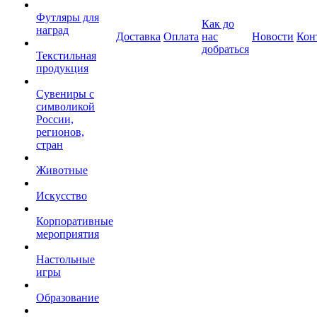
Футляры для
Как до
наград
Доставка
Оплата
нас
Новости
Кон
добраться
Текстильная
продукция
Сувениры с
символикой
России,
регионов,
стран
Животные
Искусство
Корпоративные
мероприятия
Настольные
игры
Образование