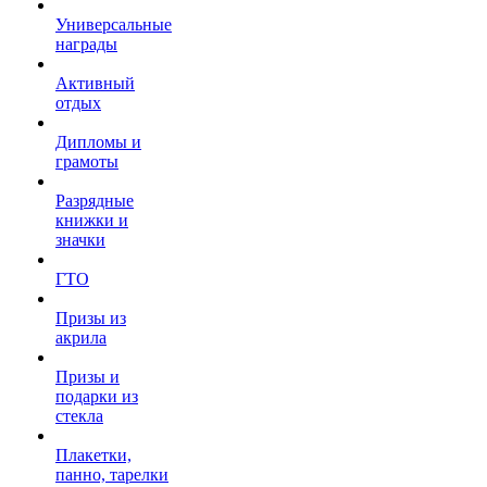
Универсальные
награды
Активный
отдых
Дипломы и
грамоты
Разрядные
книжки и
значки
ГТО
Призы из
акрила
Призы и
подарки из
стекла
Плакетки,
панно, тарелки