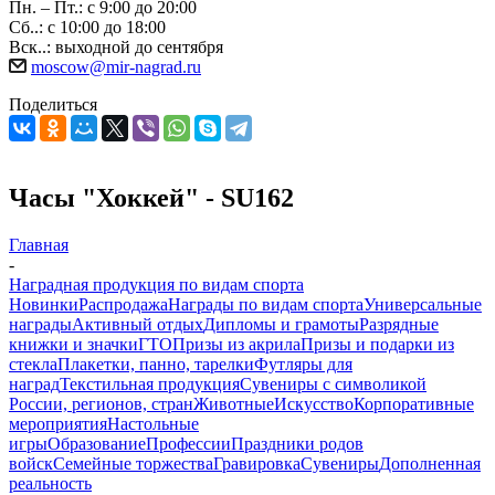
Пн. – Пт.: с 9:00 до 20:00
Сб..: с 10:00 до 18:00
Вск..: выходной до сентября
moscow@mir-nagrad.ru
Поделиться
Часы "Хоккей" - SU162
Главная
-
Наградная продукция по видам спорта
Новинки
Распродажа
Награды по видам спорта
Универсальные
награды
Активный отдых
Дипломы и грамоты
Разрядные
книжки и значки
ГТО
Призы из акрила
Призы и подарки из
стекла
Плакетки, панно, тарелки
Футляры для
наград
Текстильная продукция
Сувениры с символикой
России, регионов, стран
Животные
Искусство
Корпоративные
мероприятия
Настольные
игры
Образование
Профессии
Праздники родов
войск
Семейные торжества
Гравировка
Сувениры
Дополненная
реальность