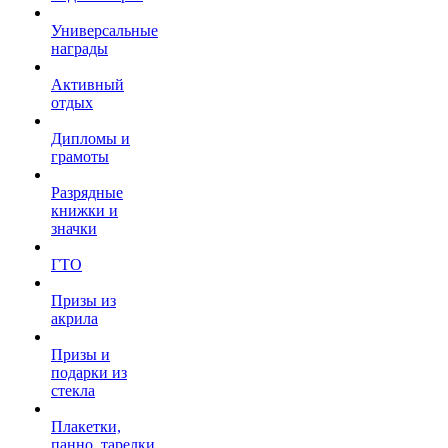
Универсальные
награды
Активный
отдых
Дипломы и
грамоты
Разрядные
книжки и
значки
ГТО
Призы из
акрила
Призы и
подарки из
стекла
Плакетки,
панно, тарелки