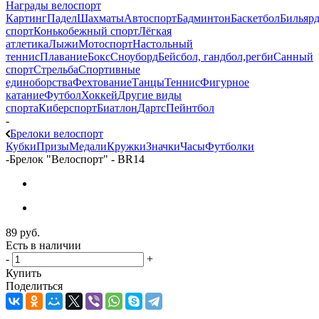
Награды велоспорт
Картинг
Падел
Шахматы
Автоспорт
Бадминтон
Баскетбол
Бильяр
спорт
Конькобежный спорт
Лёгкая
атлетика
Лыжи
Мотоспорт
Настольный
теннис
Плавание
Бокс
Сноуборд
Бейсбол, гандбол,регби
Санный
спорт
Стрельба
Спортивные
единоборства
Фехтование
Танцы
Теннис
Фигурное
катание
Футбол
Хоккей
Другие виды
спорта
Киберспорт
Биатлон
Дартс
Пейнтбол
-
Брелоки велоспорт
Кубки
Призы
Медали
Кружки
Значки
Часы
Футболки
-
Брелок "Велоспорт" - BR14
89
руб.
Есть в наличии
-
+
Купить
Поделиться