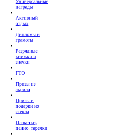
Универсальные
награды
Активный
отдых
Дипломы и
грамоты
Разрядные
книжки и
значки
ГТО
Призы из
акрила
Призы и
подарки из
стекла
Плакетки,
панно, тарелки