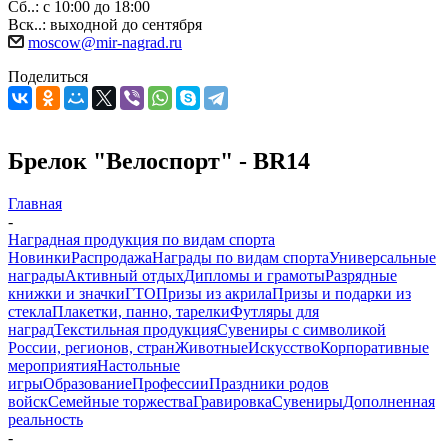
Сб..: с 10:00 до 18:00
Вск..: выходной до сентября
moscow@mir-nagrad.ru
Поделиться
Брелок "Велоспорт" - BR14
Главная
-
Наградная продукция по видам спорта
Новинки
Распродажа
Награды по видам спорта
Универсальные
награды
Активный отдых
Дипломы и грамоты
Разрядные
книжки и значки
ГТО
Призы из акрила
Призы и подарки из
стекла
Плакетки, панно, тарелки
Футляры для
наград
Текстильная продукция
Сувениры с символикой
России, регионов, стран
Животные
Искусство
Корпоративные
мероприятия
Настольные
игры
Образование
Профессии
Праздники родов
войск
Семейные торжества
Гравировка
Сувениры
Дополненная
реальность
-