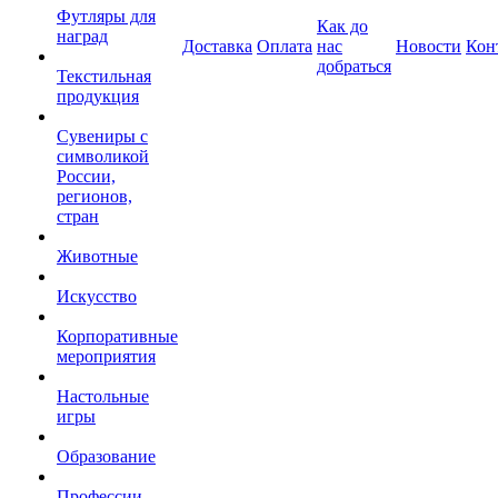
Футляры для
Как до
наград
Доставка
Оплата
нас
Новости
Кон
добраться
Текстильная
продукция
Сувениры с
символикой
России,
регионов,
стран
Животные
Искусство
Корпоративные
мероприятия
Настольные
игры
Образование
Профессии