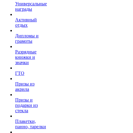
Универсальные
награды
Активный
отдых
Дипломы и
грамоты
Разрядные
книжки и
значки
ГТО
Призы из
акрила
Призы и
подарки из
стекла
Плакетки,
панно, тарелки