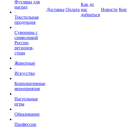
Футляры для
Как до
наград
Доставка
Оплата
нас
Новости
Кон
добраться
Текстильная
продукция
Сувениры с
символикой
России,
регионов,
стран
Животные
Искусство
Корпоративные
мероприятия
Настольные
игры
Образование
Профессии