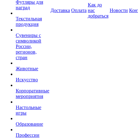
Футляры для
Как до
наград
Доставка
Оплата
нас
Новости
Кон
добраться
Текстильная
продукция
Сувениры с
символикой
России,
регионов,
стран
Животные
Искусство
Корпоративные
мероприятия
Настольные
игры
Образование
Профессии