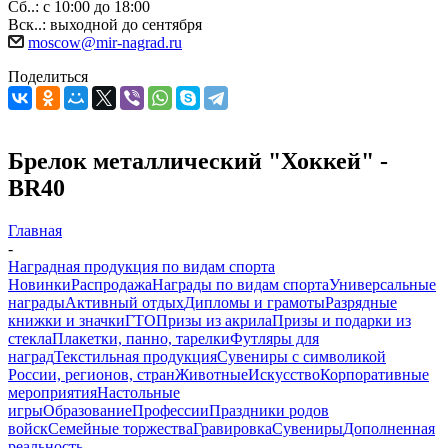
Сб..: с 10:00 до 18:00
Вск..: выходной до сентября
moscow@mir-nagrad.ru
Поделиться
Брелок металлический "Хоккей" -
BR40
Главная
-
Наградная продукция по видам спорта
Новинки
Распродажа
Награды по видам спорта
Универсальные
награды
Активный отдых
Дипломы и грамоты
Разрядные
книжки и значки
ГТО
Призы из акрила
Призы и подарки из
стекла
Плакетки, панно, тарелки
Футляры для
наград
Текстильная продукция
Сувениры с символикой
России, регионов, стран
Животные
Искусство
Корпоративные
мероприятия
Настольные
игры
Образование
Профессии
Праздники родов
войск
Семейные торжества
Гравировка
Сувениры
Дополненная
реальность