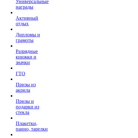
Универсальные
награды
Активный
отдых
Дипломы и
грамоты
Разрядные
книжки и
значки
ГТО
Призы из
акрила
Призы и
подарки из
стекла
Плакетки,
панно, тарелки