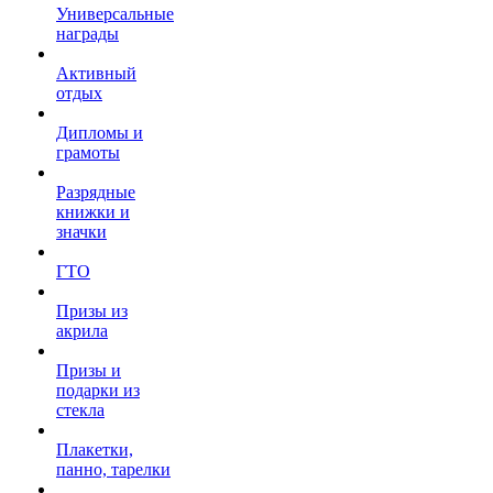
Универсальные
награды
Активный
отдых
Дипломы и
грамоты
Разрядные
книжки и
значки
ГТО
Призы из
акрила
Призы и
подарки из
стекла
Плакетки,
панно, тарелки