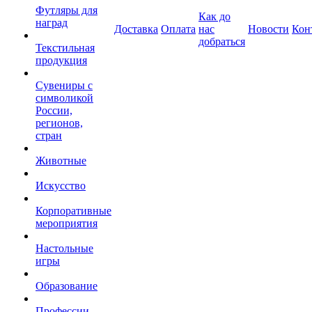
Футляры для
Как до
наград
Доставка
Оплата
нас
Новости
Кон
добраться
Текстильная
продукция
Сувениры с
символикой
России,
регионов,
стран
Животные
Искусство
Корпоративные
мероприятия
Настольные
игры
Образование
Профессии