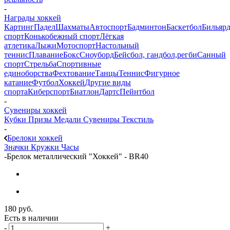
-
Награды хоккей
Картинг
Падел
Шахматы
Автоспорт
Бадминтон
Баскетбол
Бильяр
спорт
Конькобежный спорт
Лёгкая
атлетика
Лыжи
Мотоспорт
Настольный
теннис
Плавание
Бокс
Сноуборд
Бейсбол, гандбол,регби
Санный
спорт
Стрельба
Спортивные
единоборства
Фехтование
Танцы
Теннис
Фигурное
катание
Футбол
Хоккей
Другие виды
спорта
Киберспорт
Биатлон
Дартс
Пейнтбол
-
Сувениры хоккей
Кубки
Призы
Медали
Сувениры
Текстиль
-
Брелоки хоккей
Значки
Кружки
Часы
-
Брелок металлический "Хоккей" - BR40
180
руб.
Есть в наличии
-
+