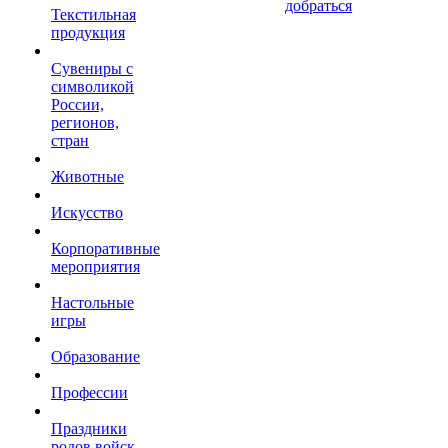
добраться
Текстильная
продукция
Сувениры с
символикой
России,
регионов,
стран
Животные
Искусство
Корпоративные
мероприятия
Настольные
игры
Образование
Профессии
Праздники
родов войск