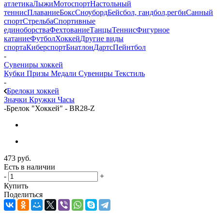
атлетика
Лыжи
Мотоспорт
Настольный
теннис
Плавание
Бокс
Сноуборд
Бейсбол, гандбол,регби
Санный
спорт
Стрельба
Спортивные
единоборства
Фехтование
Танцы
Теннис
Фигурное
катание
Футбол
Хоккей
Другие виды
спорта
Киберспорт
Биатлон
Дартс
Пейнтбол
-
Сувениры хоккей
Кубки
Призы
Медали
Сувениры
Текстиль
-
Брелоки хоккей
Значки
Кружки
Часы
-
Брелок "Хоккей" - BR28-Z
473
руб.
Есть в наличии
-
+
Купить
Поделиться