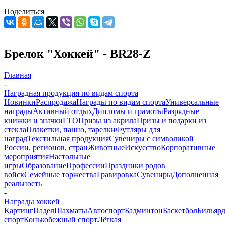
Поделиться
Брелок "Хоккей" - BR28-Z
Главная
-
Наградная продукция по видам спорта
Новинки
Распродажа
Награды по видам спорта
Универсальные
награды
Активный отдых
Дипломы и грамоты
Разрядные
книжки и значки
ГТО
Призы из акрила
Призы и подарки из
стекла
Плакетки, панно, тарелки
Футляры для
наград
Текстильная продукция
Сувениры с символикой
России, регионов, стран
Животные
Искусство
Корпоративные
мероприятия
Настольные
игры
Образование
Профессии
Праздники родов
войск
Семейные торжества
Гравировка
Сувениры
Дополненная
реальность
-
Награды хоккей
Картинг
Падел
Шахматы
Автоспорт
Бадминтон
Баскетбол
Бильяр
спорт
Конькобежный спорт
Лёгкая