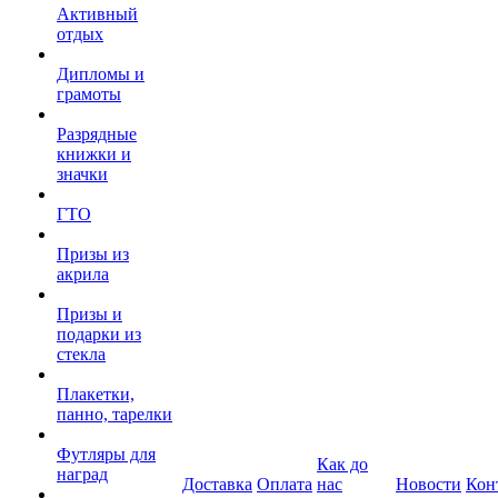
Активный
отдых
Дипломы и
грамоты
Разрядные
книжки и
значки
ГТО
Призы из
акрила
Призы и
подарки из
стекла
Плакетки,
панно, тарелки
Футляры для
Как до
наград
Доставка
Оплата
нас
Новости
Кон