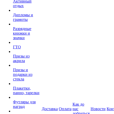
Активный
отдых
Дипломы и
грамоты
Разрядные
книжки и
значки
ГТО
Призы из
акрила
Призы и
подарки из
стекла
Плакетки,
панно, тарелки
Футляры для
Как до
наград
Доставка
Оплата
нас
Новости
Кон
добраться