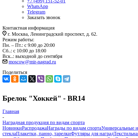
+7 (499) 151-52-01
WhatsApp
Telegram
Заказать звонок
Контактная информация
г. Москва, Ленинградский проспект, д. 62.
Режим работы:
Пн. – Пт.: с 9:00 до 20:00
Сб..: с 10:00 до 18:00
Вск..: выходной до сентября
moscow@mir-nagrad.ru
Поделиться
Брелок "Хоккей" - BR14
Главная
-
Наградная продукция по видам спорта
Новинки
Распродажа
Награды по видам спорта
Универсальные 
стекла
Плакетки, панно, тарелки
Футляры для наград
Текстильна