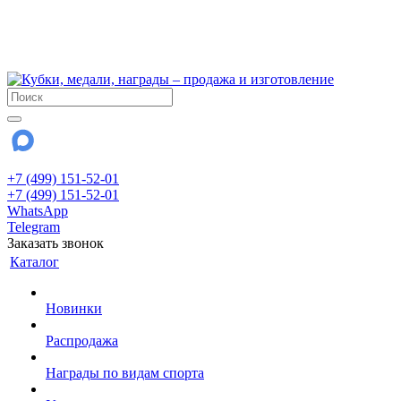
!!! Внимание !!!
6 и 7 августа - магазин работает до 18:00
15 августа - выходной
До сентября Воскресенье - выходной день.
+7 (499) 151-52-01
+7 (499) 151-52-01
WhatsApp
Telegram
Заказать звонок
Каталог
Новинки
Распродажа
Награды по видам спорта