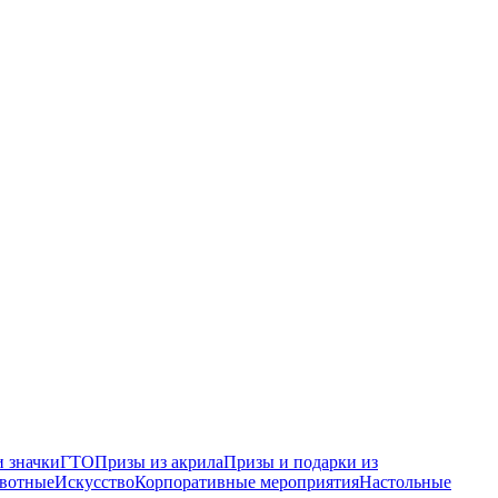
 значки
ГТО
Призы из акрила
Призы и подарки из
вотные
Искусство
Корпоративные мероприятия
Настольные