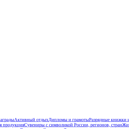
награды
Активный отдых
Дипломы и грамоты
Разрядные книжки и
я продукция
Сувениры с символикой России, регионов, стран
Жи