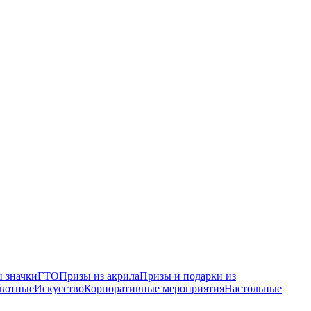
 значки
ГТО
Призы из акрила
Призы и подарки из
вотные
Искусство
Корпоративные мероприятия
Настольные