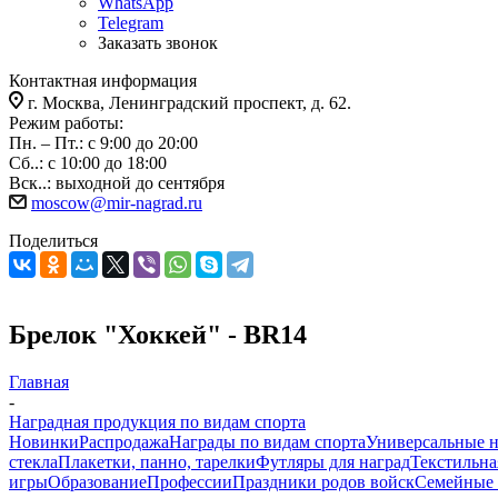
WhatsApp
Telegram
Заказать звонок
Контактная информация
г. Москва, Ленинградский проспект, д. 62.
Режим работы:
Пн. – Пт.: с 9:00 до 20:00
Сб..: с 10:00 до 18:00
Вск..: выходной до сентября
moscow@mir-nagrad.ru
Поделиться
Брелок "Хоккей" - BR14
Главная
-
Наградная продукция по видам спорта
Новинки
Распродажа
Награды по видам спорта
Универсальные 
стекла
Плакетки, панно, тарелки
Футляры для наград
Текстильна
игры
Образование
Профессии
Праздники родов войск
Семейные 