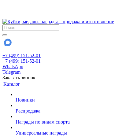
!!! Внимание !!!
28 июля и 3 августа - магазин работает до 18:00
До сентября Воскресенье - выходной день.
+7 (499) 151-52-01
+7 (499) 151-52-01
WhatsApp
Telegram
Заказать звонок
Каталог
Новинки
Распродажа
Награды по видам спорта
Универсальные награды