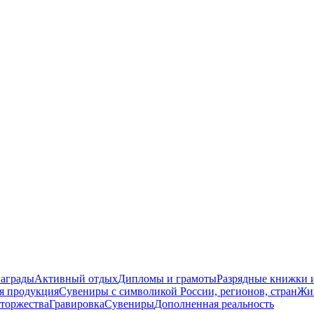
награды
Активный отдых
Дипломы и грамоты
Разрядные книжки и
я продукция
Сувениры с символикой России, регионов, стран
Жи
торжества
Гравировка
Сувениры
Дополненная реальность