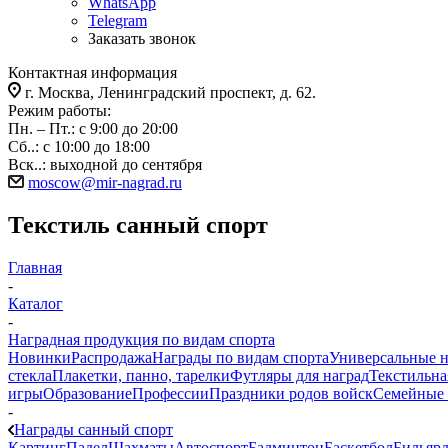
WhatsApp
Telegram
Заказать звонок
Контактная информация
г. Москва, Ленинградский проспект, д. 62.
Режим работы:
Пн. – Пт.: с 9:00 до 20:00
Сб..: с 10:00 до 18:00
Вск..: выходной до сентября
moscow@mir-nagrad.ru
Текстиль санный спорт
Главная
-
Каталог
-
Наградная продукция по видам спорта
Новинки
Распродажа
Награды по видам спорта
Универсальные 
стекла
Плакетки, панно, тарелки
Футляры для наград
Текстильна
игры
Образование
Профессии
Праздники родов войск
Семейные 
-
Награды санный спорт
Картинг
Падел
Шахматы
Автоспорт
Бадминтон
Баскетбол
Бильяр