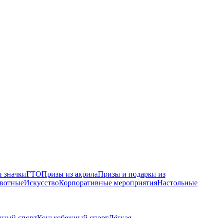
 значки
ГТО
Призы из акрила
Призы и подарки из
вотные
Искусство
Корпоративные мероприятия
Настольные
нный спорт
Конькобежный спорт
Лёгкая