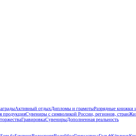
награды
Активный отдых
Дипломы и грамоты
Разрядные книжки и
я продукция
Сувениры с символикой России, регионов, стран
Жи
торжества
Гравировка
Сувениры
Дополненная реальность
д
Борьба
Боулинг
Велоспорт
Волейбол
Гимнастика
Гольф
Кёрлинг
Ко