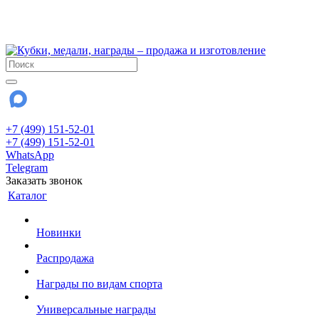
!!! Внимание !!!
28 июля и 3 августа - магазин работает до 18:00
До сентября Воскресенье - выходной день.
+7 (499) 151-52-01
+7 (499) 151-52-01
WhatsApp
Telegram
Заказать звонок
Каталог
Новинки
Распродажа
Награды по видам спорта
Универсальные награды