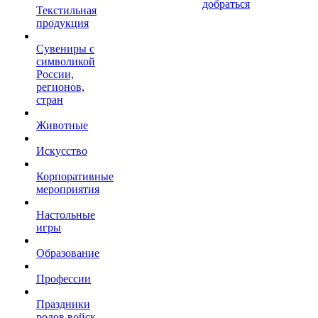
добраться
Текстильная
продукция
Сувениры с
символикой
России,
регионов,
стран
Животные
Искусство
Корпоративные
мероприятия
Настольные
игры
Образование
Профессии
Праздники
родов войск