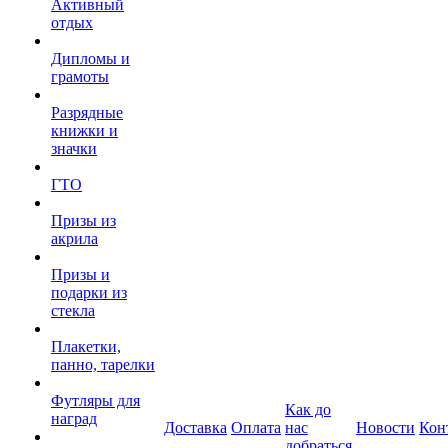
Активный
отдых
Дипломы и
грамоты
Разрядные
книжки и
значки
ГТО
Призы из
акрила
Призы и
подарки из
стекла
Плакетки,
панно, тарелки
Футляры для
Как до
наград
Доставка
Оплата
нас
Новости
Кон
добраться