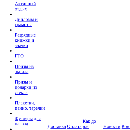
Активный
отдых
Дипломы и
грамоты
Разрядные
книжки и
значки
ГТО
Призы из
акрила
Призы и
подарки из
стекла
Плакетки,
панно, тарелки
Футляры для
Как до
наград
Доставка
Оплата
нас
Новости
Кон