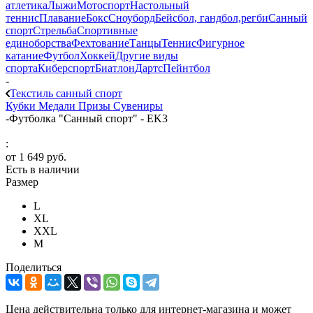
атлетика
Лыжи
Мотоспорт
Настольный
теннис
Плавание
Бокс
Сноуборд
Бейсбол, гандбол,регби
Санный
спорт
Стрельба
Спортивные
единоборства
Фехтование
Танцы
Теннис
Фигурное
катание
Футбол
Хоккей
Другие виды
спорта
Киберспорт
Биатлон
Дартс
Пейнтбол
-
Текстиль санный спорт
Кубки
Медали
Призы
Сувениры
-
Футболка "Санный спорт" - EK3
:
от
1 649 руб.
Есть в наличии
Размер
L
XL
XXL
М
Поделиться
Цена действительна только для интернет-магазина и может