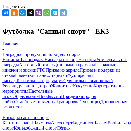
Поделиться
Футболка "Санный спорт" - EK3
Главная
-
Наградная продукция по видам спорта
Новинки
Распродажа
Награды по видам спорта
Универсальные
награды
Активный отдых
Дипломы и грамоты
Разрядные
книжки и значки
ГТО
Призы из акрила
Призы и подарки из
стекла
Плакетки, панно, тарелки
Футляры для
наград
Текстильная продукция
Сувениры с символикой
России, регионов, стран
Животные
Искусство
Корпоративные
мероприятия
Настольные
игры
Образование
Профессии
Праздники родов
войск
Семейные торжества
Гравировка
Сувениры
Дополненная
реальность
-
Награды санный спорт
Картинг
Падел
Шахматы
Автоспорт
Бадминтон
Баскетбол
Бильяр
спорт
Конькобежный спорт
Лёгкая