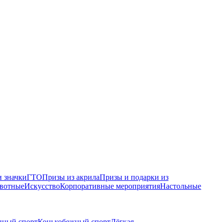
 значки
ГТО
Призы из акрила
Призы и подарки из
вотные
Искусство
Корпоративные мероприятия
Настольные
нный спорт
Конькобежный спорт
Лёгкая