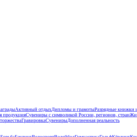
награды
Активный отдых
Дипломы и грамоты
Разрядные книжки и
я продукция
Сувениры с символикой России, регионов, стран
Жи
торжества
Гравировка
Сувениры
Дополненная реальность
д
Борьба
Боулинг
Велоспорт
Волейбол
Гимнастика
Гольф
Кёрлинг
Ко