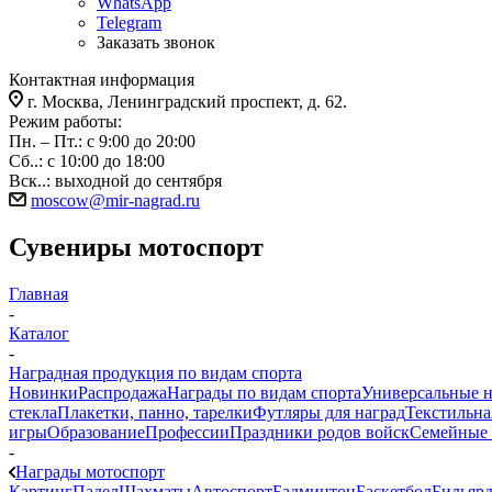
WhatsApp
Telegram
Заказать звонок
Контактная информация
г. Москва, Ленинградский проспект, д. 62.
Режим работы:
Пн. – Пт.: с 9:00 до 20:00
Сб..: с 10:00 до 18:00
Вск..: выходной до сентября
moscow@mir-nagrad.ru
Сувениры мотоспорт
Главная
-
Каталог
-
Наградная продукция по видам спорта
Новинки
Распродажа
Награды по видам спорта
Универсальные 
стекла
Плакетки, панно, тарелки
Футляры для наград
Текстильна
игры
Образование
Профессии
Праздники родов войск
Семейные 
-
Награды мотоспорт
Картинг
Падел
Шахматы
Автоспорт
Бадминтон
Баскетбол
Бильяр