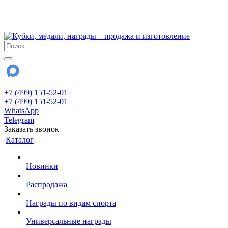
!!! Внимание !!!
28 июля и 3 августа - магазин работает до 18:00
До сентября Воскресенье - выходной день.
+7 (499) 151-52-01
+7 (499) 151-52-01
WhatsApp
Telegram
Заказать звонок
Каталог
Новинки
Распродажа
Награды по видам спорта
Универсальные награды