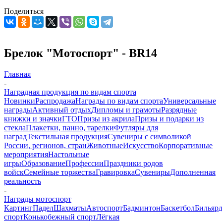
Поделиться
Брелок "Мотоспорт" - BR14
Главная
-
Наградная продукция по видам спорта
Новинки
Распродажа
Награды по видам спорта
Универсальные
награды
Активный отдых
Дипломы и грамоты
Разрядные
книжки и значки
ГТО
Призы из акрила
Призы и подарки из
стекла
Плакетки, панно, тарелки
Футляры для
наград
Текстильная продукция
Сувениры с символикой
России, регионов, стран
Животные
Искусство
Корпоративные
мероприятия
Настольные
игры
Образование
Профессии
Праздники родов
войск
Семейные торжества
Гравировка
Сувениры
Дополненная
реальность
-
Награды мотоспорт
Картинг
Падел
Шахматы
Автоспорт
Бадминтон
Баскетбол
Бильяр
спорт
Конькобежный спорт
Лёгкая