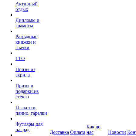
Активный
отдых
Дипломы и
грамоты
Разрядные
книжки и
значки
ГТО
Призы из
акрила
Призы и
подарки из
стекла
Плакетки,
панно, тарелки
Футляры для
Как до
наград
Доставка
Оплата
нас
Новости
Кон