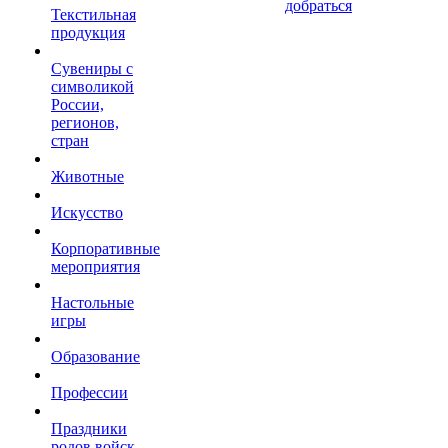
добраться
Текстильная
продукция
Сувениры с
символикой
России,
регионов,
стран
Животные
Искусство
Корпоративные
мероприятия
Настольные
игры
Образование
Профессии
Праздники
родов войск