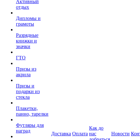
Активный
отдых
Дипломы и
грамоты
Разрядные
книжки и
значки
ГТО
Призы из
акрила
Призы и
подарки из
стекла
Плакетки,
панно, тарелки
Футляры для
Как до
наград
Доставка
Оплата
нас
Новости
Кон
добраться