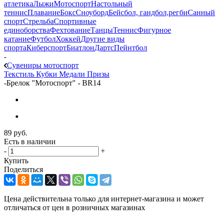
атлетика
Лыжи
Мотоспорт
Настольный
теннис
Плавание
Бокс
Сноуборд
Бейсбол, гандбол,регби
Санный
спорт
Стрельба
Спортивные
единоборства
Фехтование
Танцы
Теннис
Фигурное
катание
Футбол
Хоккей
Другие виды
спорта
Киберспорт
Биатлон
Дартс
Пейнтбол
-
Сувениры мотоспорт
Текстиль
Кубки
Медали
Призы
-
Брелок "Мотоспорт" - BR14
89
руб.
Есть в наличии
-
+
Купить
Поделиться
Цена действительна только для интернет-магазина и может
отличаться от цен в розничных магазинах