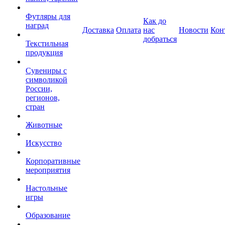
Футляры для
Как до
наград
Доставка
Оплата
нас
Новости
Кон
добраться
Текстильная
продукция
Сувениры с
символикой
России,
регионов,
стран
Животные
Искусство
Корпоративные
мероприятия
Настольные
игры
Образование