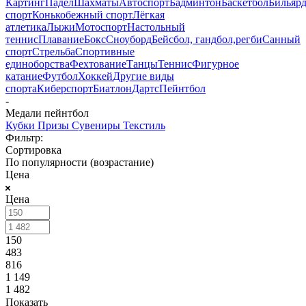
Картинг
Падел
Шахматы
Автоспорт
Бадминтон
Баскетбол
Бильяр
спорт
Конькобежный спорт
Лёгкая
атлетика
Лыжи
Мотоспорт
Настольный
теннис
Плавание
Бокс
Сноуборд
Бейсбол, гандбол,регби
Санный
спорт
Стрельба
Спортивные
единоборства
Фехтование
Танцы
Теннис
Фигурное
катание
Футбол
Хоккей
Другие виды
спорта
Киберспорт
Биатлон
Дартс
Пейнтбол
-
Медали пейнтбол
Кубки
Призы
Сувениры
Текстиль
Фильтр:
Сортировка
По популярности (возрастание)
Цена
Цена
150
483
816
1 149
1 482
Показать