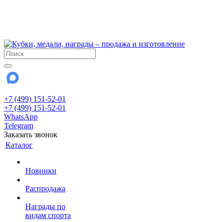
!!! Внимание !!!
6 и 7 августа - магазин работает до 18:00
15 августа - выходной
До сентября Воскресенье - выходной день.
+7 (499) 151-52-01
+7 (499) 151-52-01
WhatsApp
Telegram
Заказать звонок
Каталог
Новинки
Распродажа
Награды по
видам спорта