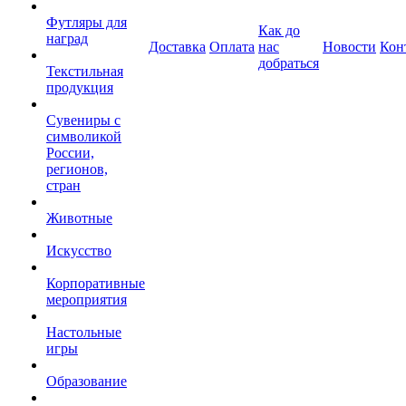
Футляры для
Как до
наград
Доставка
Оплата
нас
Новости
Кон
добраться
Текстильная
продукция
Сувениры с
символикой
России,
регионов,
стран
Животные
Искусство
Корпоративные
мероприятия
Настольные
игры
Образование