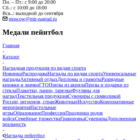
Пн. – Пт.: с 9:00 до 20:00
Сб..: с 10:00 до 18:00
Вск..: выходной до сентября
moscow@mir-nagrad.ru
Медали пейнтбол
Главная
-
Каталог
-
Наградная продукция по видам спорта
Новинки
Распродажа
Награды по видам спорта
Универсальные
награды
Активный отдых
Дипломы и грамоты
Разрядные
книжки и значки
ГТО
Призы из акрила
Призы и подарки из
стекла
Плакетки, панно, тарелки
Футляры для
наград
Текстильная продукция
Сувениры с символикой
России, регионов, стран
Животные
Искусство
Корпоративные
мероприятия
Настольные
игры
Образование
Профессии
Праздники родов
войск
Семейные торжества
Гравировка
Сувениры
Дополненная
реальность
-
Награды пейнтбол