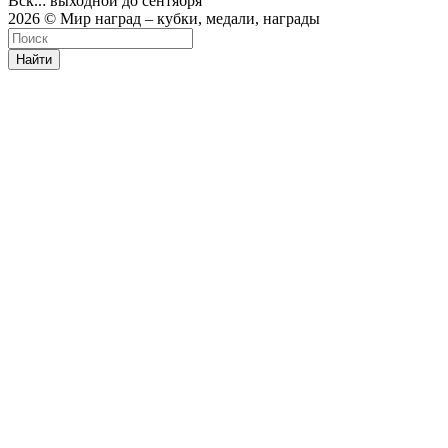
Вск..: выходной до сентября
2026 © Мир наград – кубки, медали, награды
Найти