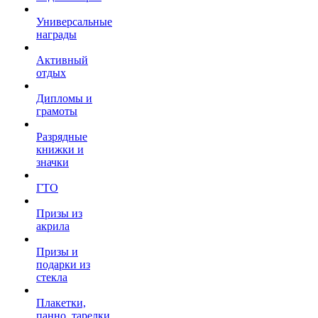
Универсальные
награды
Активный
отдых
Дипломы и
грамоты
Разрядные
книжки и
значки
ГТО
Призы из
акрила
Призы и
подарки из
стекла
Плакетки,
панно, тарелки