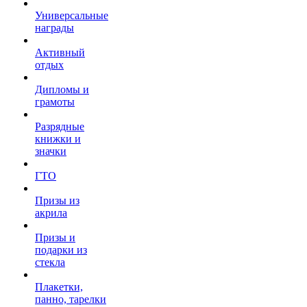
Универсальные
награды
Активный
отдых
Дипломы и
грамоты
Разрядные
книжки и
значки
ГТО
Призы из
акрила
Призы и
подарки из
стекла
Плакетки,
панно, тарелки