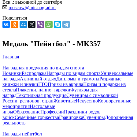
Вск..: выходной до сентября
moscow@mir-nagrad.ru
Поделиться
Медаль "Пейнтбол" - MK357
Главная
-
Наградная продукция по видам спорта
Новинки
Распродажа
Награды по видам спорта
Универсальные
награды
Активный отдых
Дипломы и грамоты
Разрядные
книжки и значки
ГТО
Призы из акрила
Призы и подарки из
стекла
Плакетки, панно, тарелки
Футляры для
наград
Текстильная продукция
Сувениры с символикой
России, регионов, стран
Животные
Искусство
Корпоративные
мероприятия
Настольные
игры
Образование
Профессии
Праздники родов
войск
Семейные торжества
Гравировка
Сувениры
Дополненная
реальность
-
Награды пейнтбол