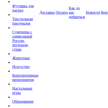
Футляры для
Как до
наград
Доставка
Оплата
нас
Новости
Кон
добраться
Текстильная
продукция
Сувениры с
символикой
России,
регионов,
стран
Животные
Искусство
Корпоративные
мероприятия
Настольные
игры
Образование