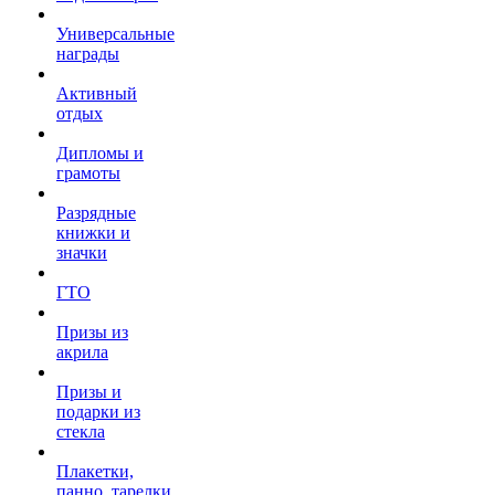
Универсальные
награды
Активный
отдых
Дипломы и
грамоты
Разрядные
книжки и
значки
ГТО
Призы из
акрила
Призы и
подарки из
стекла
Плакетки,
панно, тарелки