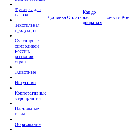
Футляры для
Как до
наград
Доставка
Оплата
нас
Новости
Кон
добраться
Текстильная
продукция
Сувениры с
символикой
России,
регионов,
стран
Животные
Искусство
Корпоративные
мероприятия
Настольные
игры
Образование