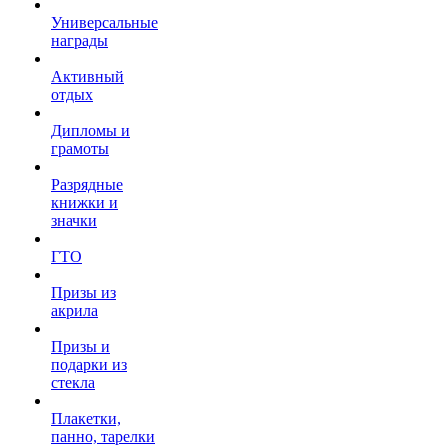
Универсальные
награды
Активный
отдых
Дипломы и
грамоты
Разрядные
книжки и
значки
ГТО
Призы из
акрила
Призы и
подарки из
стекла
Плакетки,
панно, тарелки