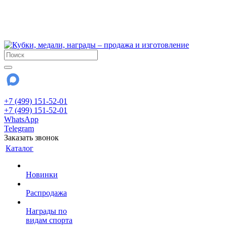
!!! Внимание !!!
6 и 7 августа - магазин работает до 18:00
15 августа - выходной
До сентября Воскресенье - выходной день.
+7 (499) 151-52-01
+7 (499) 151-52-01
WhatsApp
Telegram
Заказать звонок
Каталог
Новинки
Распродажа
Награды по
видам спорта