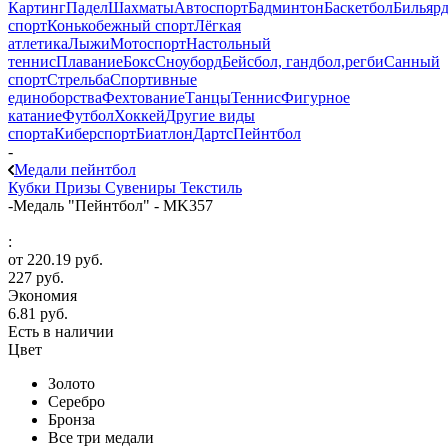
Картинг
Падел
Шахматы
Автоспорт
Бадминтон
Баскетбол
Бильяр
спорт
Конькобежный спорт
Лёгкая
атлетика
Лыжи
Мотоспорт
Настольный
теннис
Плавание
Бокс
Сноуборд
Бейсбол, гандбол,регби
Санный
спорт
Стрельба
Спортивные
единоборства
Фехтование
Танцы
Теннис
Фигурное
катание
Футбол
Хоккей
Другие виды
спорта
Киберспорт
Биатлон
Дартс
Пейнтбол
-
Медали пейнтбол
Кубки
Призы
Сувениры
Текстиль
-
Медаль "Пейнтбол" - MK357
:
от
220.19 руб.
227 руб.
Экономия
6.81 руб.
Есть в наличии
Цвет
Золото
Серебро
Бронза
Все три медали