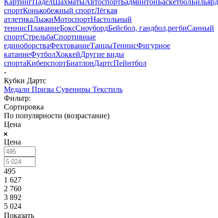
Картинг
Падел
Шахматы
Автоспорт
Бадминтон
Баскетбол
Бильяр
спорт
Конькобежный спорт
Лёгкая
атлетика
Лыжи
Мотоспорт
Настольный
теннис
Плавание
Бокс
Сноуборд
Бейсбол, гандбол,регби
Санный
спорт
Стрельба
Спортивные
единоборства
Фехтование
Танцы
Теннис
Фигурное
катание
Футбол
Хоккей
Другие виды
спорта
Киберспорт
Биатлон
Дартс
Пейнтбол
-
Кубки Дартс
Медали
Призы
Сувениры
Текстиль
Фильтр:
Сортировка
По популярности (возрастание)
Цена
Цена
495
1 627
2 760
3 892
5 024
Показать