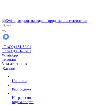
!!! Внимание !!!
6 и 7 августа - магазин работает до 18:00
15 августа - выходной
До сентября Воскресенье - выходной день.
+7 (499) 151-52-01
+7 (499) 151-52-01
WhatsApp
Telegram
Заказать звонок
Каталог
Новинки
Распродажа
Награды по
видам спорта