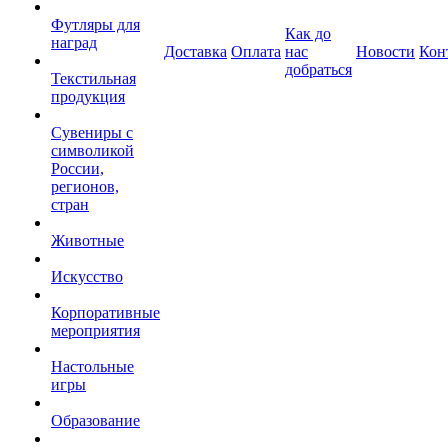
Футляры для
Как до
наград
Доставка
Оплата
нас
Новости
Кон
добраться
Текстильная
продукция
Сувениры с
символикой
России,
регионов,
стран
Животные
Искусство
Корпоративные
мероприятия
Настольные
игры
Образование