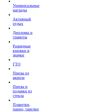
Универсальные
награды
Активный
отдых
Дипломы и
грамоты
Разрядные
книжки и
значки
ГТО
Призы из
акрила
Призы и
подарки из
стекла
Плакетки,
панно, тарелки