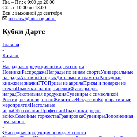
Пн. – Пт.: с 9:00 до 20:00
Сб..: с 10:00 до 18:00
Вск..: выходной до сентября
moscow@mir-nagrad.ru
Кубки Дартс
Главная
-
Каталог
-
Наградная продукция по видам спорта
Новинки
Распродажа
Награды по видам спорта
Универсальные
награды
Активный отдых
Дипломы и грамоты
Разрядные
книжки и значки
ГТО
Призы из акрила
Призы и подарки из
стекла
Плакетки, панно, тарелки
Футляры для
наград
Текстильная продукция
Сувениры с символикой
России, регионов, стран
Животные
Искусство
Корпоративные
мероприятия
Настольные
игры
Образование
Профессии
Праздники родов
войск
Семейные торжества
Гравировка
Сувениры
Дополненная
реальность
-
Наградная продукция по видам спорта