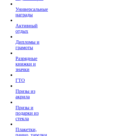
Универсальные
награды
Активный
отдых
Дипломы и
грамоты
Разрядные
книжки и
значки
ГТО
Призы из
акрила
Призы и
подарки из
стекла
Плакетки,
панно, тарелки