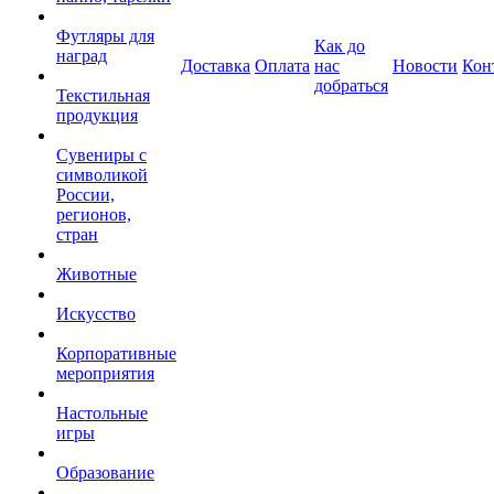
Футляры для
Как до
наград
Доставка
Оплата
нас
Новости
Кон
добраться
Текстильная
продукция
Сувениры с
символикой
России,
регионов,
стран
Животные
Искусство
Корпоративные
мероприятия
Настольные
игры
Образование